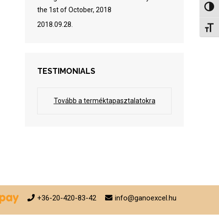
Toggl
the 1st of October, 2018
2018.09.28.
Toggl
TESTIMONIALS
Tovább a terméktapasztalatokra
+36-20-420-83-42
info@ganoexcel.hu