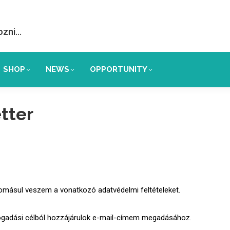
ozni…
SHOP
NEWS
OPPORTUNITY
tter
omásul veszem a vonatkozó adatvédelmi feltételeket.
fogadási célból hozzájárulok e-mail-címem megadásához.