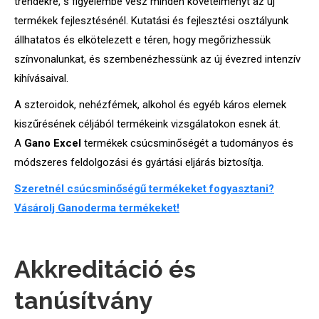
trendekre, s figyelembe vesz minden követelményt az új
termékek fejlesztésénél. Kutatási és fejlesztési osztályunk
állhatatos és elkötelezett e téren, hogy megőrizhessük
színvonalunkat, és szembenézhessünk az új évezred intenzív
kihívásaival.
A szteroidok, nehézfémek, alkohol és egyéb káros elemek
kiszűrésének céljából termékeink vizsgálatokon esnek át.
A
Gano Excel
termékek csúcsminőségét a tudományos és
módszeres feldolgozási és gyártási eljárás biztosítja.
Szeretnél csúcsminőségű termékeket fogyasztani?
Vásárolj Ganoderma termékeket!
Akkreditáció és
tanúsítvány