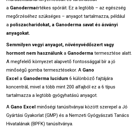
a
Ganoderma
értékes spóráit. Ez a legtöbb – az egészség
megőrzéséhez szükséges – anyagot tartalmazza, például
a
poliszacharidokat, a Ganoderma savat és ásványi
anyagokat.
Semmilyen vegyi anyagot, növényvédőszert vagy
hormont nem használunk
a
Ganoderma
termesztése alatt.
A megfelelő környezet alapvető fontossággal bír a jó
minőségű gomba termesztésekor. A
Gano
Excel
a
Ganoderma lucidum
6 különböző fajtájára
koncentrál, mivel a több mint 200 alfajból ez a 6 típus
tartalmazza a legtöbb gyógyhatású anyagot.
A
Gano Excel
minőségi tanúsítványai között szerepel a Jó
Gyártási Gyakorlat (GMP) és a Nemzeti Gyógyászati Tanács
Hivatalának (BPFK) tanúsítványa.