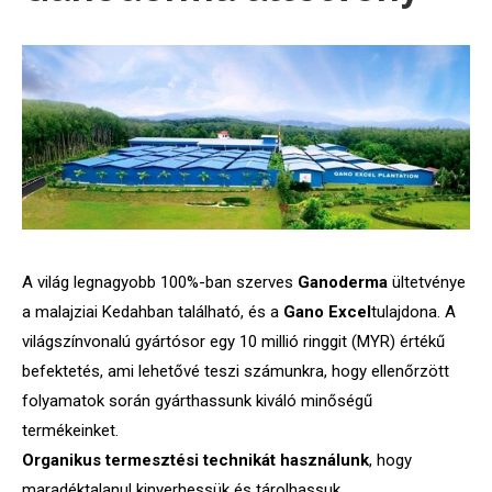
A világ legnagyobb 100%-ban szerves
Ganoderma
ültetvénye
a malajziai Kedahban található, és a
Gano Excel
tulajdona. A
világszínvonalú gyártósor egy 10 millió ringgit (MYR) értékű
befektetés, ami lehetővé teszi számunkra, hogy ellenőrzött
folyamatok során gyárthassunk kiváló minőségű
termékeinket.
Organikus termesztési technikát használunk
, hogy
maradéktalanul kinyerhessük és tárolhassuk