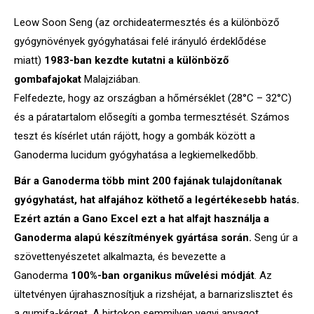
Leow Soon Seng (az orchideatermesztés és a különböző
gyógynövények gyógyhatásai felé irányuló érdeklődése
miatt)
1983-ban kezdte kutatni a különböző
gombafajokat
Malajziában.
Felfedezte, hogy az országban a hőmérséklet (28°C – 32°C)
és a páratartalom elősegíti a gomba termesztését. Számos
teszt és kísérlet után rájött, hogy a gombák között a
Ganoderma lucidum gyógyhatása a legkiemelkedőbb.
Bár a Ganoderma több mint 200 fajának tulajdonítanak
gyógyhatást, hat alfajához köthető a legértékesebb hatás.
Ezért aztán a Gano Excel ezt a hat alfajt használja a
Ganoderma alapú készítmények gyártása során.
Seng úr a
szövettenyészetet alkalmazta, és bevezette a
Ganoderma
100%-ban organikus művelési módját
. Az
ültetvényen újrahasznosítjuk a rizshéjat, a barnarizslisztet és
a gumifa-kérget. A birtokon semmilyen vegyi anyagot,