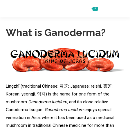
0
Ft
0
Search:
What is Ganoderma?
Língzhī (traditional Chinese: 灵芝; Japanese: reishi, 靈芝;
Korean: yeongji, 영지) is the name for one form of the
mushroom
Ganoderma lucidum
, and its close relative
Ganoderma tsugae.
Ganoderma lucidum
enjoys special
veneration in Asia, where it has been used as a medicinal
mushroom in traditional Chinese medicine for more than