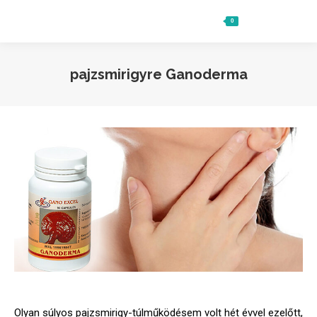
0
Ft
0
Search:
pajzsmirigyre Ganoderma
Olyan súlyos pajzsmirigy-túlműködésem volt hét évvel ezelőtt,