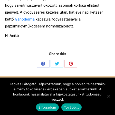
hogy szívritmuszavart okozott, azonnali kórházi ellátást
igényelt. A gyógyszeres kezelés után, hat éve napi kétszer
kettő
Ganoderma
kapszula fogyasztásával a
pajzsmirigyműködésem normalizálódott.
H. Anikó
Share this
Share
Share
Share
on
on
on
Menu
Facebook
Twitter
Pinterest
Kedves Látogató! Tájékoztatunk, hogy a honlap felhasználói
élmény fokozásának érdekében sütiket alkalmazunk. A
honlapunk használatával a tájékoztatásunkat tudomásul
+36-20-420-83-42
veszed.
info@ganoexcel.hu
Elfogadom
Tovább...