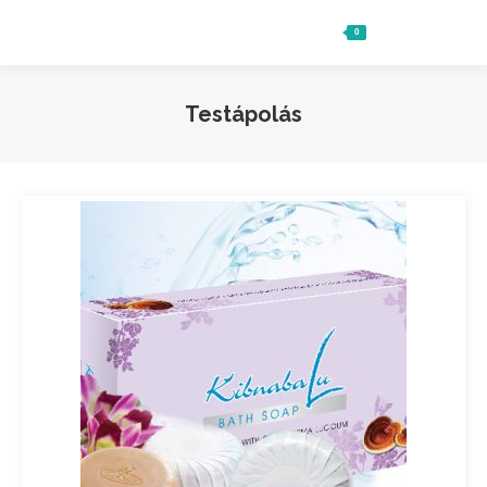
0
Ft
0
Search:
Testápolás