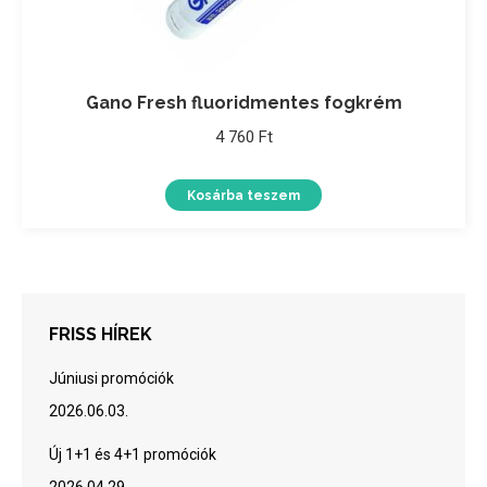
Gano Fresh fluoridmentes fogkrém
4 760
Ft
Kosárba teszem
FRISS HÍREK
Júniusi promóciók
2026.06.03.
Új 1+1 és 4+1 promóciók