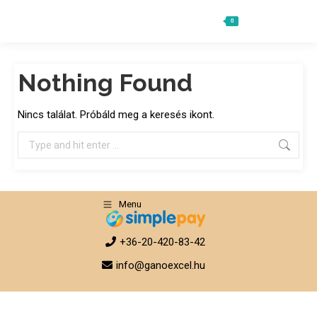
0
Ft
0
Search:
Nothing Found
Nincs találat. Próbáld meg a keresés ikont.
Search:
Menu
+36-20-420-83-42
info@ganoexcel.hu