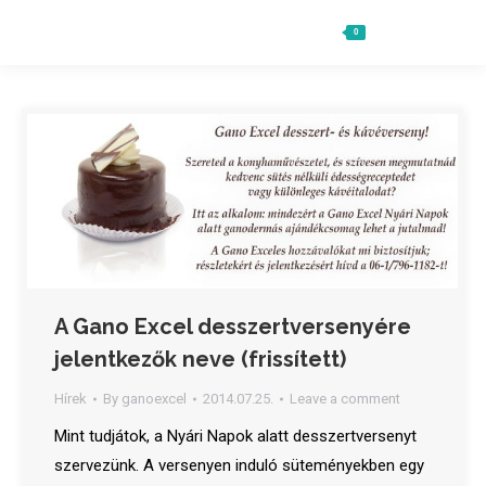
0
Ft
0
Search:
A Gano Excel desszertversenyére
jelentkezők neve (frissített)
Hírek
By
ganoexcel
2014.07.25.
Leave a comment
Mint tudjátok, a Nyári Napok alatt desszertversenyt
szervezünk. A versenyen induló süteményekben egy