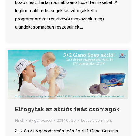
közös lesz: tartalmaznak Gano Excel termékeket. A
legfinomabb édességek készítői (akiket a
programsorozat résztvevői szavaznak meg)
ajándékcsomagban részesülnek.…
Elfogytak az akciós teás csomagok
Hírek
By
ganoexcel
2014.07.25.
Leave a comment
3+2 és 5+5 ganodermás teás és 4+1 Gano Garcinia