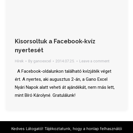
Kisorsoltuk a Facebook-kvíz
nyertesét
Hírek
By
ganoexcel
2014.07.25.
Leave a comment
A Facebook-oldalunkon található kvízjáték véget
ért. A nyertes, aki augusztus 2-án, a Gano Excel
Nyári Napok alatt veheti át ajándékát, nem más lett,
mint Bíró Károlyné. Gratulálunk!
Menu
Kedves Látogató! Tájékoztatunk, hogy a honlap felhasználói