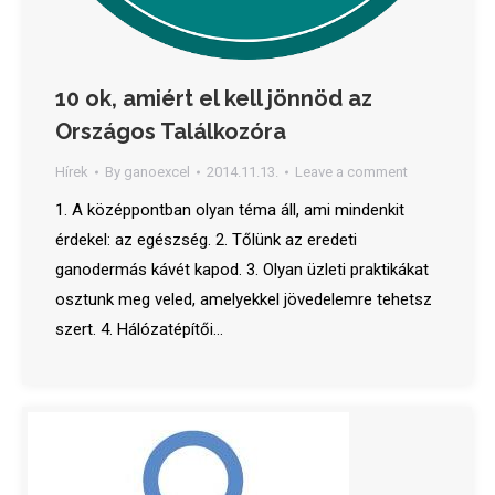
10 ok, amiért el kell jönnöd az
Országos Találkozóra
Hírek
By
ganoexcel
2014.11.13.
Leave a comment
1. A középpontban olyan téma áll, ami mindenkit
érdekel: az egészség. 2. Tőlünk az eredeti
ganodermás kávét kapod. 3. Olyan üzleti praktikákat
osztunk meg veled, amelyekkel jövedelemre tehetsz
szert. 4. Hálózatépítői…