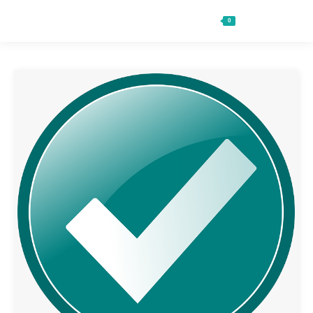
0
Ft
0
Search: