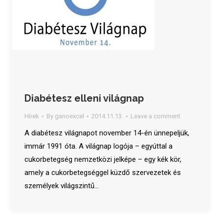
Diabétesz elleni világnap
Hírek
By
ganoexcel
2014.11.13.
Leave a comment
A diabétesz világnapot november 14-én ünnepeljük,
immár 1991 óta. A világnap logója – egyúttal a
cukorbetegség nemzetközi jelképe – egy kék kör,
amely a cukorbetegséggel küzdő szervezetek és
személyek világszintű…