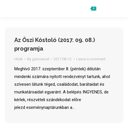
0
Ft
0
Search:
Az Őszi Kóstoló (2017. 09. 08.)
programja
Hírek
By
ganoexcel
2017.08.15.
Leave a comment
Meghívó 2017. szeptember 8. (péntek) délután
mindenki számára nyitott rendezvényt tartunk, ahol
szívesen látunk téged, családodat, barátaidat és
munkatársaidat egyaránt. A belépés INGYENES, de
kérlek, részvételi szándékodat előre
jelezd eseménynaptárunkban a…