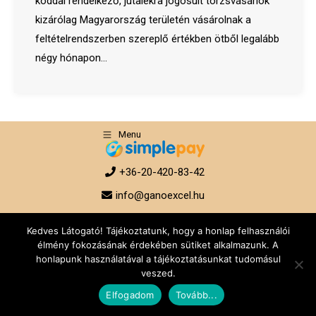
kóddal rendelkező, jutalékra jogosult törzsvásárlók
kizárólag Magyarország területén vásárolnak a
feltételrendszerben szereplő értékben ötből legalább
négy hónapon…
Menu
+36-20-420-83-42
info@ganoexcel.hu
Kedves Látogató! Tájékoztatunk, hogy a honlap felhasználói
élmény fokozásának érdekében sütiket alkalmazunk. A
honlapunk használatával a tájékoztatásunkat tudomásul
veszed.
Elfogadom
Tovább...