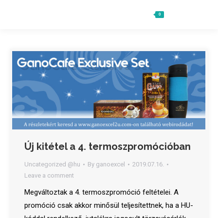
0
Ft
0
Search:
Új kitétel a 4. termoszpromócióban
Uncategorized @hu
By
ganoexcel
2019.07.16.
Leave a comment
Megváltoztak a 4. termoszpromóció feltételei. A
promóció csak akkor minősül teljesítettnek, ha a HU-