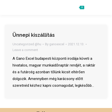
0
Ft
0
Search:
Ünnepi kiszállítás
Uncategorized @hu
By
ganoexcel
2021.12.13.
Leave a comment
A Gano Excel budapesti központi irodája követi a
hivatalos, magyar munkaidőnaptár rendjét, a raktár
és a futárcég azonban tőlünk kicsit eltérően
dolgozik. Amennyiben még karácsony előtt
szeretnéd kézhez kapni csomagodat, legkésőbb…