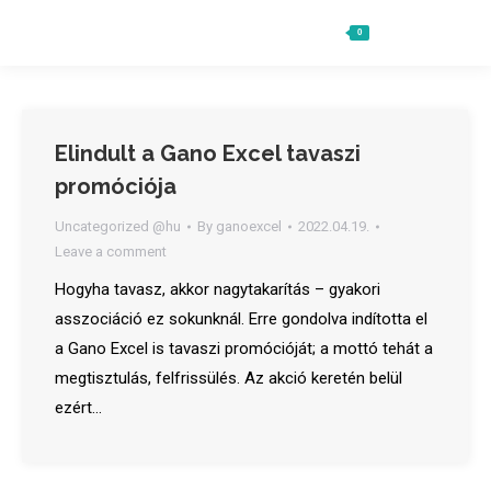
0
Ft
0
Search:
Elindult a Gano Excel tavaszi
promóciója
Uncategorized @hu
By
ganoexcel
2022.04.19.
Leave a comment
Hogyha tavasz, akkor nagytakarítás – gyakori
asszociáció ez sokunknál. Erre gondolva indította el
a Gano Excel is tavaszi promócióját; a mottó tehát a
megtisztulás, felfrissülés. Az akció keretén belül
ezért…