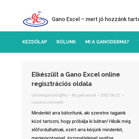
Gano Excel – mert jó hozzánk tart
KEZDŐLAP
RÓLUNK
MI A GANODERMA?
Elkészült a Gano Excel online
regisztrációs oldala
Uncategorized @hu
By
ganoexcel
2022.06.22.
Leave a comment
Mindenkit arra bátorítunk, aki szeretne tagjaink
közé tartozni, hogy próbálja ki bátran! Hibák még
előfordulhatnak, ezért arra kérjünk mindenkit,
megjegyzéseivel, észrevételeivel segítse