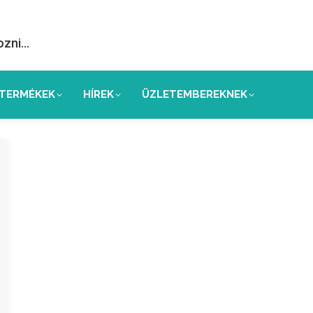
ozni…
TERMÉKEK
HÍREK
ÜZLETEMBEREKNEK