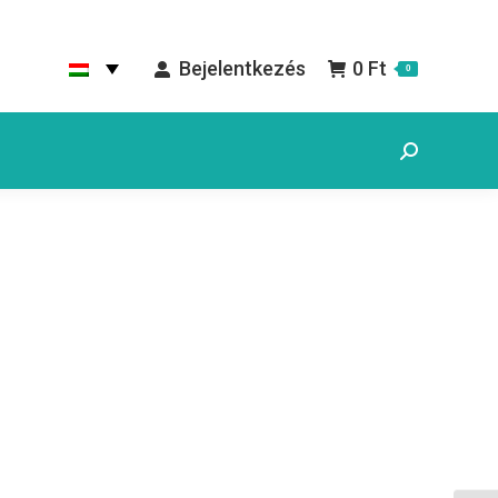
Bejelentkezés
0
Ft
0
Search: