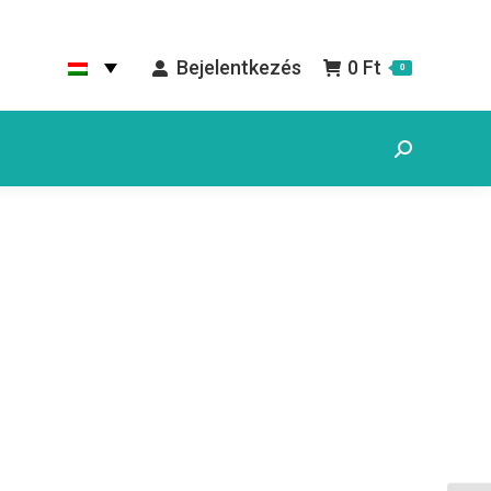
Bejelentkezés
0
Ft
0
Search: