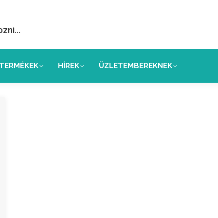
ozni…
TERMÉKEK
HÍREK
ÜZLETEMBEREKNEK