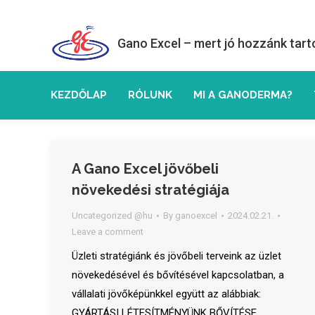
Gano Excel – mert jó hozzánk tart
KEZDŐLAP
RÓLUNK
MI A GANODERMA?
A Gano Excel jövőbeli
növekedési stratégiája
Uncategorized @hu
By
ganoexcel
2024.02.21.
Leave a comment
Üzleti stratégiánk és jövőbeli terveink az üzlet
növekedésével és bővítésével kapcsolatban, a
vállalati jövőképünkkel együtt az alábbiak:
GYÁRTÁSI LÉTESÍTMÉNYÜNK BŐVÍTÉSE