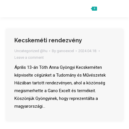
0
Ft
0
Search:
Kecskeméti rendezvény
Uncategorized @hu
By
ganoexcel
2024.04.18.
Leave a comment
Április 13-án Tóth Anna Gyöngyi Kecskeméten
képviselte cégünket a Tudomány és Művészetek
Házában tartott rendezvényen, ahol a közönség
megismerhette a Gano Excelt és termékeit.
Köszönjük Gyöngyinek, hogy reprezentálta a
magyarországi…