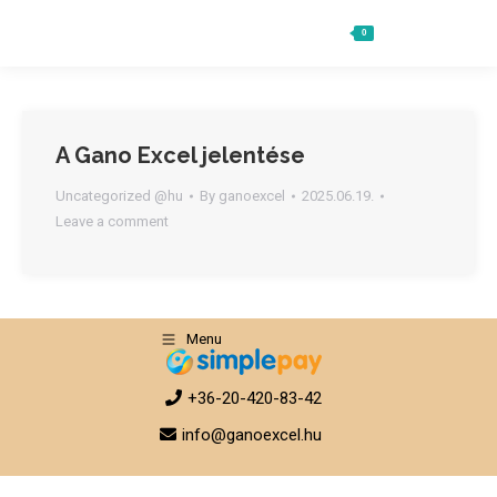
0
Ft
0
Search:
A Gano Excel jelentése
Uncategorized @hu
By
ganoexcel
2025.06.19.
Leave a comment
Menu
+36-20-420-83-42
info@ganoexcel.hu