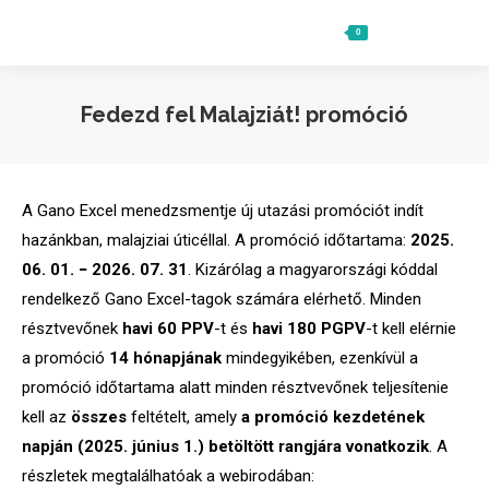
0
Ft
0
Search:
Fedezd fel Malajziát! promóció
A Gano Excel menedzsmentje új utazási promóciót indít
hazánkban, malajziai úticéllal. A promóció időtartama:
2025.
06. 01. − 2026. 07. 31
. Kizárólag a magyarországi kóddal
rendelkező Gano Excel-tagok számára elérhető. Minden
résztvevőnek
havi 60 PPV
-t és
havi 180 PGPV
-t kell elérnie
a promóció
14 hónapjának
mindegyikében, ezenkívül a
promóció időtartama alatt minden résztvevőnek teljesítenie
kell az
összes
feltételt, amely
a promóció kezdetének
napján (2025. június 1.) betöltött rangjára vonatkozik
. A
részletek megtalálhatóak a webirodában: