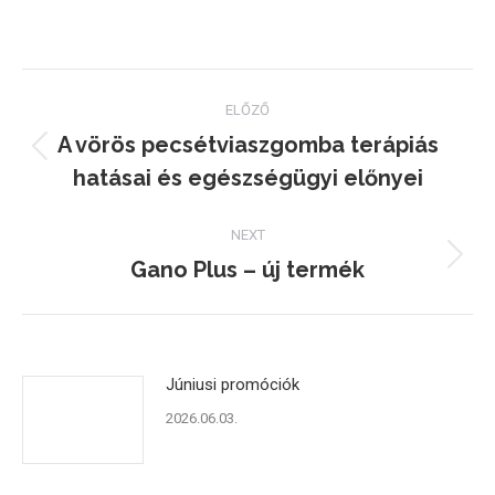
on
on
on
Facebook
Twitter
Pinterest
Post
ELŐZŐ
navigation
A vörös pecsétviaszgomba terápiás
Previous
hatásai és egészségügyi előnyei
post:
NEXT
Gano Plus – új termék
Next
post:
Júniusi promóciók
2026.06.03.