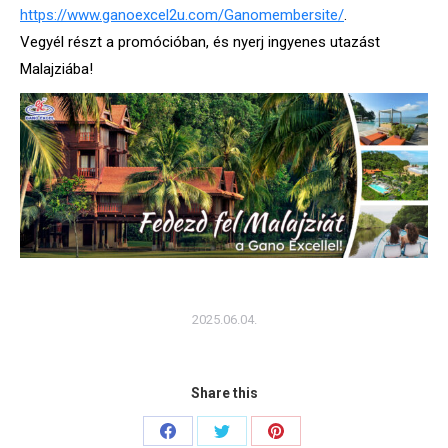
https://www.ganoexcel2u.com/Ganomembersite/
.
Vegyél részt a promócióban, és nyerj ingyenes utazást
Malajziába!
2025.06.04.
Share this
Share
Share
Share