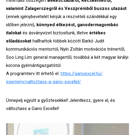
minimális összegért
Békéscsabáról, Kecskemétről,
valamint Zalagerszegről és Veszprémből buszos utazást
(ennek igénybevételét kérjük a részvételi szándékkal egy
időben jelezni),
könnyed étkezést, ganodermagombás
italokat
és ásványvizet biztosítunk, illetve
értékes
előadásokat
hallhattok többek között Barkó Judit
kommunikációs mentortól, Nyíri Zoltán motivációs trénertől,
Soo Ling Lim general managertől, továbbá a két magyar királyi
korona gyémántigazgatótól.
A programterv itt érhető el:
https://ganoexcel.hu/
esemeny/valtoztass-a-gano-
excellel/
Ünnepelj együtt a győztesekkel! Jelentkezz, gyere el, és
változtass a Gano Excellel!