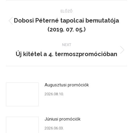
Post
ELŐZŐ
navigation
Dobosi Péterné tapolcai bemutatója
Previous
(2019. 07. 05.)
post:
NEXT
Új kitétel a 4. termoszpromócióban
Next
post:
Augusztusi promóciók
2026.08.10.
Júniusi promóciók
2026.06.03.