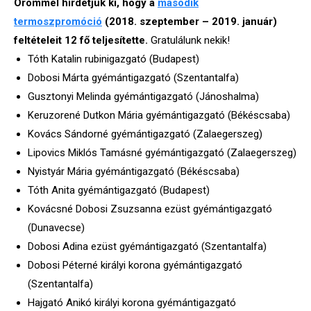
Örömmel hirdetjük ki, hogy a
második
termoszpromóció
(2018. szeptember – 2019. január)
feltételeit 12 fő teljesítette.
Gratulálunk nekik!
Tóth Katalin rubinigazgató (Budapest)
Dobosi Márta gyémántigazgató (Szentantalfa)
Gusztonyi Melinda gyémántigazgató (Jánoshalma)
Keruzorené Dutkon Mária gyémántigazgató (Békéscsaba)
Kovács Sándorné gyémántigazgató (Zalaegerszeg)
Lipovics Miklós Tamásné gyémántigazgató (
Zalaegerszeg)
Nyistyár Mária gyémántigazgató (Békéscsaba)
Tóth Anita gyémántigazgató (Budapest)
Kovácsné Dobosi Zsuzsanna ezüst gyémántigazgató
(Dunavecse)
Dobosi Adina ezüst gyémántigazgató (Szentantalfa)
Dobosi Péterné királyi korona gyémántigazgató
(Szentantalfa)
Hajgató Anikó királyi korona gyémántigazgató