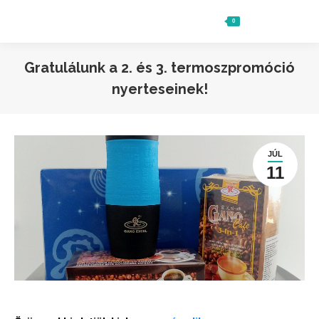
0
Ft
0
Search:
Gratulálunk a 2. és 3. termoszpromóció
nyerteseinek!
JÚL
11