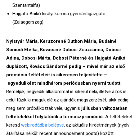
Szentantalfa)
Hajgató Anikó királyi korona gyémántigazgató
(Zalaegerszeg)
Nyistyár Mária, Keruzorené Dutkon Mária, Budainé
Somodi Etelka, Kovácsné Dobosi Zsuzsanna, Dobosi
Adina, Dobosi Márta, Dobosi Péterné és Hajgató Anikó
duplázott, Kovács Sándorné pedig – mivel már az első
promóció feltételeit is sikeresen teljesítette –
egyedüliként mindhárom periódusban nyerni tudott.
Reméljük, negyedik alkalommal is sikerül neki, illetve azok is
célul tűzik ki maguk elé az ajándék megszerzését, akik eddig
meg sem próbálkoztak vele, ugyanis
júliusban változatban
feltételekkel folytatódik a termoszpromóció.
A feltételeket
keresd
webirodádba belépve
, az aktuális hirdetmények (nyelv
átállítása nélkül: recent announcement posts) között.