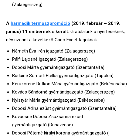
(Zalaegerszeg)
A
harmadik termoszpromóció
(2019. február – 2019.
június) 11 embernek sikerült.
Gratulálunk a nyerteseknek,
név szerint a következő Gano Excel-tagoknak:
Németh Éva Irén igazgató (Zalaegerszeg)
Pálfi Lajosné igazgató (Zalaegerszeg)
Dobosi Márta gyémántigazgató (Szentantalfa)
Budainé Somodi Etelka gyémántigazgató (Tapolca)
Keruzorené Dutkon Mária gyémántigazgató (Békéscsaba)
Kovács Sándorné gyémántigazgató (Zalaegerszeg)
Nyistyár Mária gyémántigazgató (
Békéscsaba)
Dobosi Adina ezüst gyémántigazgató (
Szentantalfa)
Kovácsné Dobosi Zsuzsanna ezüst
gyémántigazgató (Dunavecse)
Dobosi Péterné királyi korona gyémántigazgató (