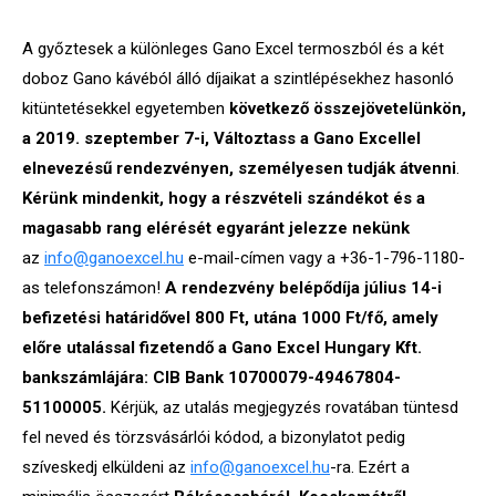
A győztesek a különleges Gano Excel termoszból és a két
doboz Gano kávéból álló díjaikat a szintlépésekhez hasonló
kitüntetésekkel egyetemben
következő összejövetelünkön,
a 2019. szeptember 7-i, Változtass a Gano Excellel
elnevezésű rendezvényen, személyesen tudják átvenni
.
Kérünk mindenkit, hogy a részvételi szándékot és a
magasabb rang elérését egyaránt jelezze nekünk
az
info@ganoexcel.hu
e-mail-
címen vagy a +36-1-796-1180-
as telefonszámon!
A rendezvény belépődíja július 14-i
befizetési határidővel 800 Ft, utána 1000 Ft/fő, amely
előre utalással fizetendő a Gano Excel Hungary Kft.
bankszámlájára: CIB Bank 10700079-49467804-
51100005.
Kérjük, az utalás megjegyzés rovatában tüntesd
fel neved és törzsvásárlói kódod, a bizonylatot pedig
szíveskedj elküldeni az
info@ganoexcel.hu
-ra. Ezért a