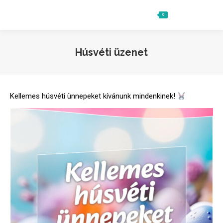
0
Ft
0
Search:
Húsvéti üzenet
Kellemes húsvéti ünnepeket kívánunk mindenkinek!