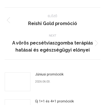
Facebook
Twitter
Pinterest
Post
ELŐZŐ
navigation
Reishi Gold promóció
Previous
post:
NEXT
A vörös pecsétviaszgomba terápiás
Next
hatásai és egészségügyi előnyei
post:
Júniusi promóciók
2026.06.03.
Új 1+1 és 4+1 promóciók