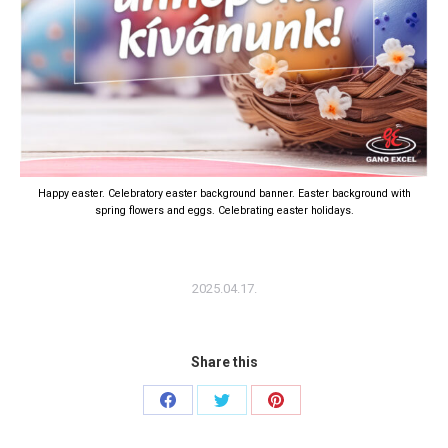
Happy easter. Celebratory easter background banner. Easter background with
spring flowers and eggs. Celebrating easter holidays.
2025.04.17.
Share this
Share
Share
Share
on
on
on