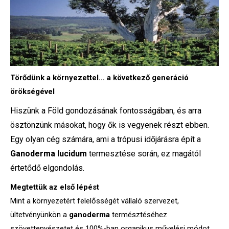
Törődünk a környezettel… a következő generáció
örökségével
Hiszünk a Föld gondozásának fontosságában, és arra
ösztönzünk másokat, hogy ők is vegyenek részt ebben.
Egy olyan cég számára, ami a trópusi időjárásra épít a
Ganoderma lucidum
termesztése során, ez magától
értetődő elgondolás.
Megtettük az első lépést
Mint a környezetért felelősségét vállaló szervezet,
ültetvényünkön a
ganoderma
természtéséhez
szövettenyészetet és 100%-ban organikus művelési módot