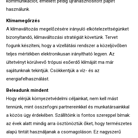
kommunikációt; emellett pedig újrahasznosított papírt
használunk.
Klímamegőrzés
A klímaváltozás megelőzésére irányuló elkötelezettségünket
bizonyítandó, klímaváltozási stratégiát követünk. Tervet
fogunk készíteni, hogy a vízellátási rendszer a közeljövőben
teljes mértékben elektronikusan irányítható legyen. Az
ültetvényt körülvevő trópusi esőerdő klímáját ma már
sajátunknak tekintjük. Csökkentjük a víz- és az
energiafelhasználást.
Beleadunk mindent
Hogy elérjük környezetvédelmi céljainkat, nem kell mást
tennünk, mint összefogni partnereinkkel és munkatársainkkal
a közös ügy érdekében. Szállítóink is fontos szereppel bírnak:
az évek alatt mindig arra ösztönöztük őket, hogy természetes
alapú tintát használjanak a csomagoláson. Ez nagyszerű