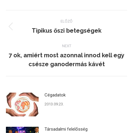
Facebook
Twitter
Pinterest
Post
ELŐZŐ
navigation
Tipikus őszi betegségek
Previous
post:
NEXT
7 ok, amiért most azonnal innod kell egy
Next
csésze ganodermás kávét
post:
Cégadatok
2013.09.23.
Társadalmi felelősség