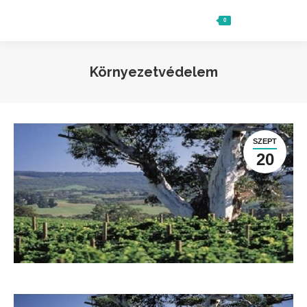
0
Ft
0
Search:
Környezetvédelem
SZEPT
20