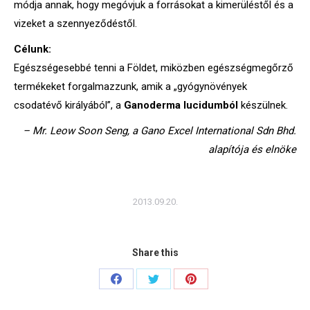
módja annak, hogy megóvjuk a forrásokat a kimerüléstől és a
vizeket a szennyeződéstől.
Célunk:
Egészségesebbé tenni a Földet, miközben egészségmegőrző
termékeket forgalmazzunk, amik a „gyógynövények
csodatévő királyából”, a
Ganoderma lucidumból
készülnek.
– Mr. Leow Soon Seng, a Gano Excel International Sdn Bhd.
alapítója és elnöke
2013.09.20.
Share this
Share
Share
Share
on
on
on