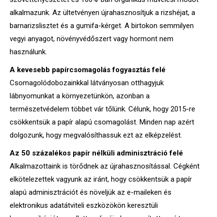
alkalmazunk. Az ültetvényen újrahasznosítjuk a rizshéjat, a
barnarizslisztet és a gumifa-kérget. A birtokon semmilyen
vegyi anyagot, növényvédőszert vagy hormont nem
használunk.
A kevesebb papírcsomagolás fogyasztás felé
Csomagolódobozainkkal látványosan otthagyjuk
lábnyomunkat a környezetünkön, azonban a
természetvédelem többet vár tőlünk. Célunk, hogy 2015-re
csökkentsük a papír alapú csomagolást. Minden nap azért
dolgozunk, hogy megvalósíthassuk ezt az elképzelést.
Az 50 százalékos papír nélküli adminisztráció felé
Alkalmazottaink is törődnek az újrahasznosítással. Cégként
elkötelezettek vagyunk az iránt, hogy csökkentsük a papír
alapú adminisztrációt és növeljük az e-maileken és
elektronikus adatátviteli eszközökön keresztüli