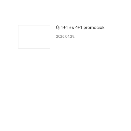
Új 1+1 és 4+1 promóciók
2026.04.29.