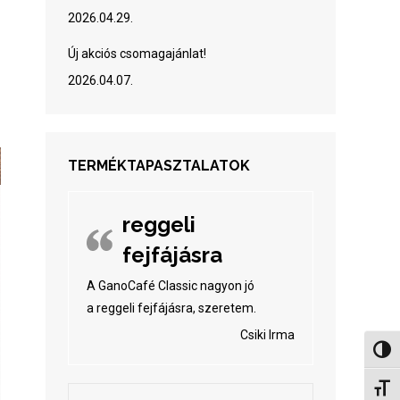
2026.04.29.
Új akciós csomagajánlat!
2026.04.07.
TERMÉKTAPASZTALATOK
reggeli
fejfájásra
A GanoCafé Classic nagyon jó
a reggeli fejfájásra, szeretem.
Csiki Irma
Nagy 
Betűm