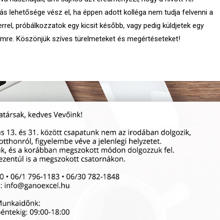
vás lehetősége vész el, ha éppen adott kolléga nem tudja felvenni a
errel, próbálkozzatok egy kicsit később, vagy pedig küldjetek egy
ímre. Köszönjük szíves türelmeteket és megértéseteket!