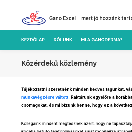
Gano Excel – mert jó hozzánk tart
KEZDŐLAP
RÓLUNK
MI A GANODERMA?
Közérdekű közlemény
Tájékoztatni szeretnénk minden kedves tagunkat, vás
munkavégzésre váltott
. Raktárunk egyelőre a korább
csomagokat, és mi bízunk benne, hogy ez a következ
Kollégáink mindent megtesznek azért, hogy ne tapaszta
irodába befutó telefonhívásokat saját mobiljaikra átirányí