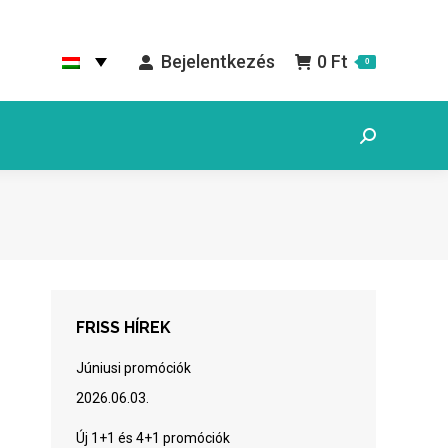
Bejelentkezés
0
Ft
0
Search:
FRISS HÍREK
Júniusi promóciók
2026.06.03.
Új 1+1 és 4+1 promóciók