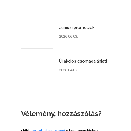
Júniusi promóciók
2026.06.03.
Új akciós csomagajánlat!
2026.04.07.
Vélemény, hozzászólás?
Előbb
be kell jelentkezned
a kommenteléshez.