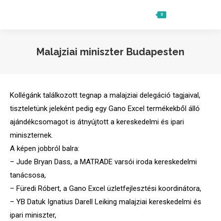
0
Ft
0
Search:
Malajziai miniszter Budapesten
Kollégánk találkozott tegnap a malajziai delegáció tagjaival,
tiszteletünk jeleként pedig egy Gano Excel termékekből álló
ajándékcsomagot is átnyújtott a kereskedelmi és ipari
miniszternek.
A képen jobbról balra:
– Jude Bryan Dass, a MATRADE varsói iroda kereskedelmi
tanácsosa,
– Füredi Róbert, a Gano Excel üzletfejlesztési koordinátora,
– YB Datuk Ignatius Darell Leiking malajziai kereskedelmi és
ipari miniszter,