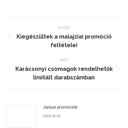
on
on
on
Facebook
Twitter
Pinterest
Post
ELŐZŐ
navigation
Kiegészültek a malajziai promóció
Previous
feltételei
post:
NEXT
Karácsonyi csomagok rendelhetők
Next
limitált darabszámban
post:
Júniusi promóciók
2026.06.03.