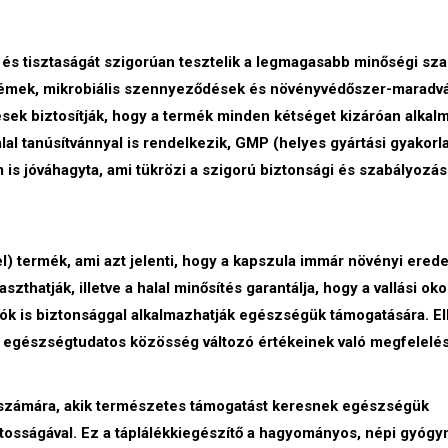
és tisztaságát szigorúan tesztelik a legmagasabb minőségi sz
ézfémek, mikrobiális szennyeződések és növényvédőszer-maradv
ek biztosítják, hogy a termék minden kétséget kizáróan alkal
l tanúsítvánnyal is rendelkezik, GMP (helyes gyártási gyakorla
 is jóváhagyta, ami tükrözi a szigorú biztonsági és szabályozás
) termék, ami azt jelenti, hogy a kapszula immár növényi erede
zthatják, illetve a halal minősítés garantálja, hogy a vallási ok
ók is biztonsággal alkalmazhatják egészségük támogatására. El
i egészségtudatos közösség változó értékeinek való megfelelés 
 számára, akik természetes támogatást keresnek egészségük
tosságával. Ez a táplálékkiegészítő a hagyományos, népi gyóg