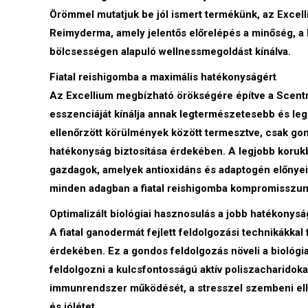
Örömmel mutatjuk be jól ismert termékünk, az Excelli
Reimyderma, amely jelentős előrelépés a minőség, a 
bölcsességen alapuló wellnessmegoldást kínálva.
Fiatal reishigomba a maximális hatékonyságért
Az Excellium megbízható örökségére építve a Scentr
esszenciáját kínálja annak legtermészetesebb és leg
ellenőrzött körülmények között termesztve, csak gon
hatékonyság biztosítása érdekében. A legjobb koruk
gazdagok, amelyek antioxidáns és adaptogén előnyeik
minden adagban a fiatal reishigomba kompromisszumok
Optimalizált biológiai hasznosulás a jobb hatékonys
A fiatal ganodermát fejlett feldolgozási technikákkal
érdekében. Ez a gondos feldolgozás növeli a biológi
feldolgozni a kulcsfontosságú aktív poliszacharidok
immunrendszer működését, a stresszel szembeni ellen
és jólétet.