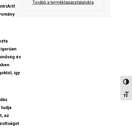
Tovább a terméktapasztalatokra
ntriArth
agyományos
szta
zigorúan
minőség és
ekben
októl, így
Nagy 
Betűm
ódás
 tudja
t, az
zottságot