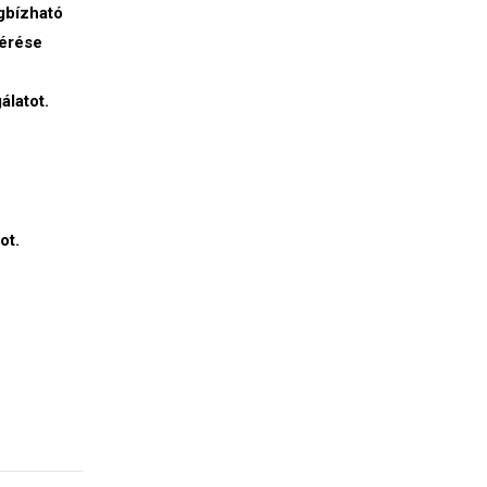
gbízható
lérése
álatot.
ot.