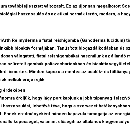
um továbbfejlesztett változatát. Ez az újonnan megalkotott Sce
biológiai hasznosulás és az etikai normák terén, modern, a h
iArth Reimyderma a fiatal reishigomba (Ganoderma lucidum) ti
inkább bioaktív formájában. Tanúsított biogazdálkodásban és s
dosan válogatott, fiatal reishigombákat használunk az állandó 
ban szüretelt gombák poliszacharidokban és bioaktív vegyület
ről ismertek. Minden kapszula mentes az adalék- és töltőanyag
 nélküli ereje rejlik.
ág érdekében
 finomra őröljük, hogy lágy port kapjunk a jobb tápanyag-felszív
ai hasznosulást, lehetővé téve, hogy a szervezet hatékonyabban
at. Ennek eredményeként minden kapszula támogatja az energiá
álló képességet, valamint elősegíti az általános kiegyensúlyo