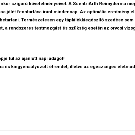
elenkor szigorú követelményeivel. A ScentriArth Reimyderma me
nos jólét fenntartása iránt mindennap. Az optimális eredmény e
t betartani. Természetesen egy táplálékkiegészítő szedése sem
det, a rendszeres testmozgást és szükség esetén az orvosi vizsg
je túl az ajánlott napi adagot!
tos és kiegyensúlyozott étrendet, illetve az egészséges életmód