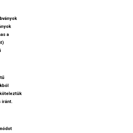
abványok
ányok
mas a
t)
i
tű
okból
köteleztük
iránt.
ymódot