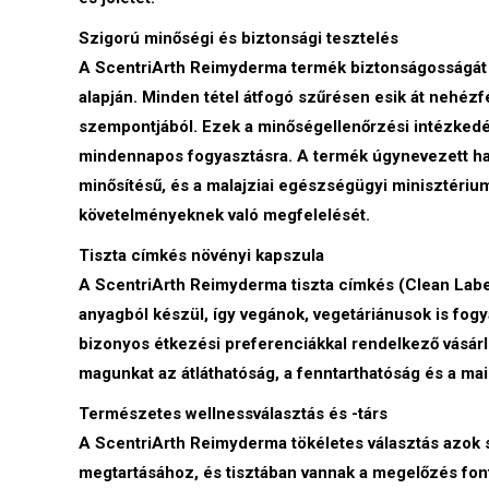
Szigorú minőségi és biztonsági tesztelés
A ScentriArth Reimyderma termék biztonságosságát 
alapján. Minden tétel átfogó szűrésen esik át neh
szempontjából. Ezek a minőségellenőrzési intézkedés
mindennapos fogyasztásra. A termék úgynevezett hala
minősítésű, és a malajziai egészségügyi minisztérium
követelményeknek való megfelelését.
Tiszta címkés növényi kapszula
A ScentriArth Reimyderma tiszta címkés (Clean Label
anyagból készül, így vegánok, vegetáriánusok is fogyas
bizonyos étkezési preferenciákkal rendelkező vásárl
magunkat az átláthatóság, a fenntarthatóság és a ma
Természetes wellnessválasztás és -társ
A ScentriArth Reimyderma tökéletes választás azok
megtartásához, és tisztában vannak a megelőzés fon