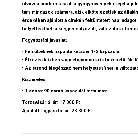
ötvözi a modernitással: a gyógynövények erejét a j
társ mindazok számára, akik elkötelezettek az általá
érdekében ajánlott a címkén feltüntetett napi adago
helyettesítheti a kiegyensúlyozott, változatos étren
Fogyasztási javaslat:
• Felnőtteknek naponta kétszer 1-2 kapszula.
• Étkezés közben vagy éhgyomorra is bevehető. Ne lép
• Az étrend-kiegészítő nem helyettesítheti a változa
Kiszerelés:
• 1 doboz 90 darab kapszulát tartalmaz.
Törzsvásárlói ár:
17 000 Ft
Ajánlott fogyasztói ár:
23 800 Ft