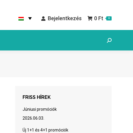
Bejelentkezés
0
Ft
0
Search:
FRISS HÍREK
Júniusi promóciók
2026.06.03.
Új 1+1 és 4+1 promóciók