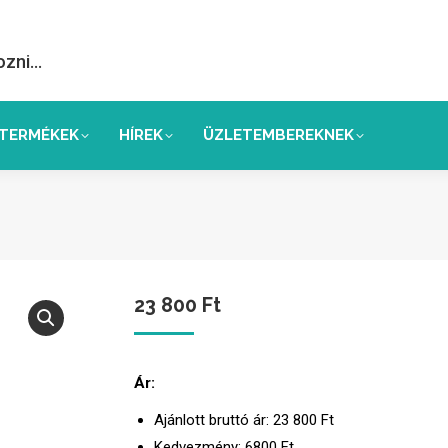
ozni…
TERMÉKEK
HÍREK
ÜZLETEMBEREKNEK
23 800
Ft
Ár:
Ajánlott bruttó ár: 23 800
Ft
Kedvezmény: 6800
Ft