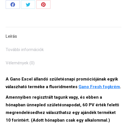
Share
Share
Share
on
on
on
Facebook
Twitter
Pinterest
Leírás
További információk
Vélemények (0)
A Gano Excel állandó születésnapi promóciójának egyik
válaszható terméke a fluoridmentes
Gano Fresh fogkrém
.
Amennyiben regisztrált tagunk vagy, és ebben a
hónapban ünnepled születésnapodat, 60 PV érték feletti
megrendelésedhez választhatsz egy ajándék terméket
10 forintért. (Adott hónapban csak egy alkalommal.)