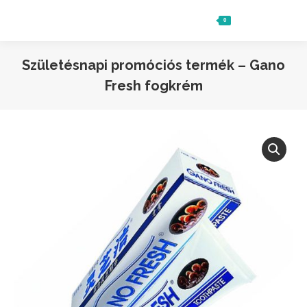
0
Ft
0
Search:
Születésnapi promóciós termék – Gano
Fresh fogkrém