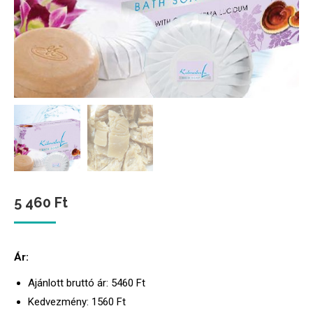
5 460
Ft
Ár:
Ajánlott bruttó ár: 546
0 Ft
Kedvezmény: 1560
Ft