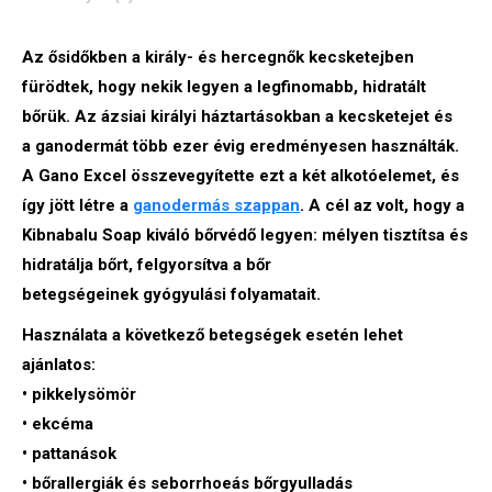
Az ősidőkben a király- és hercegnők kecsketejben
fürödtek, hogy nekik legyen a legfinomabb, hidratált
bőrük. Az ázsiai királyi háztartásokban a kecsketejet és
a ganodermát több ezer évig eredményesen használták.
A Gano Excel összevegyítette ezt a két alkotóelemet, és
így jött létre a
ganodermás szappan
. A cél az volt, hogy a
Kibnabalu Soap kiváló bőrvédő legyen: mélyen tisztítsa és
hidratálja bőrt, felgyorsítva a bőr
betegségeinek gyógyulási folyamatait.
Használata a következő betegségek esetén lehet
ajánlatos:
• pikkelysömör
• ekcéma
• pattanások
• bőrallergiák és seborrhoeás bőrgyulladás