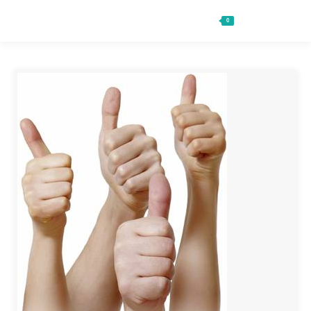
0
Ft
0
Search: