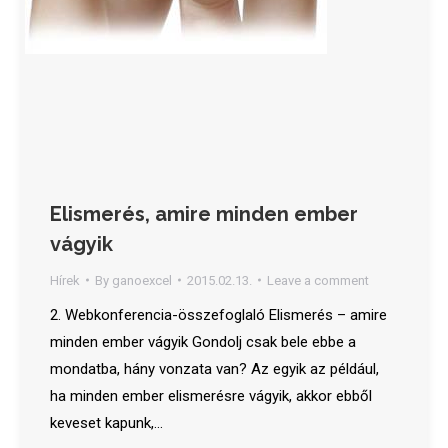
Elismerés, amire minden ember
vágyik
Hírek
By
ganoexcel
2015.02.13.
Leave a comment
2. Webkonferencia-összefoglaló Elismerés – amire
minden ember vágyik Gondolj csak bele ebbe a
mondatba, hány vonzata van? Az egyik az például,
ha minden ember elismerésre vágyik, akkor ebből
keveset kapunk,…