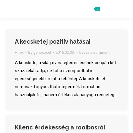
0
Ft
0
Search:
A kecsketej pozitív hatásai
Hírek
By
ganoexcel
2016.02.03.
Leave a comment
A kecsketej a világ éves tejtermelésének csupán két
százalékát adja, de több szempontból is
egészségesebb, mint a tehéntej. A kecsketejet
nemcsak fogyasztható tejtermék formában
használják fel, hanem értékes alapanyaga rengeteg…
Kilenc érdekesség a rooibosról