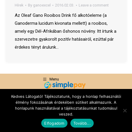
Hírek
By
ganoexcel
2016.02.03.
Leave a comment
Az Oleaf Gano Rooibos Drink fő alkotóeleme (a
Ganoderma lucidum kivonata mellett) a rooibos,
amely egy Dél-Afrikában őshonos növény. Itt írtunk a
szervezetre gyakorolt pozitív hatásairól, ezúttal pár
érdekes tényt árulunk…
Menu
+36-20-420-83-42
Kedves Látogató! Tájékoztatunk, hogy a honlap felhasználói
élmény fokozásának érdekében sütiket alkalmazunk. A
info@ganoexcel.hu
honlapunk használatával a tájékoztatásunkat tudomásul
veszed.
Elfogadom
Tovább...