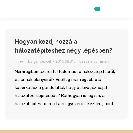
0
Ft
0
Search:
Hogyan kezdj hozzá a
hálózatépítéshez négy lépésben?
Hírek
By
ganoexcel
2016.08.31.
Leave a comment
Nemrégiben szereztél tudomást a hálózatépítésről,
és annak előnyeiről? Esetleg már régebb óta
kacérkodsz a gondolattal, hogy belevágsz saját
hálózatod kiépítésébe? Bárhogyan is legyen, a
hálózatépítést nem olyan egyszerű elkezdeni, mint…