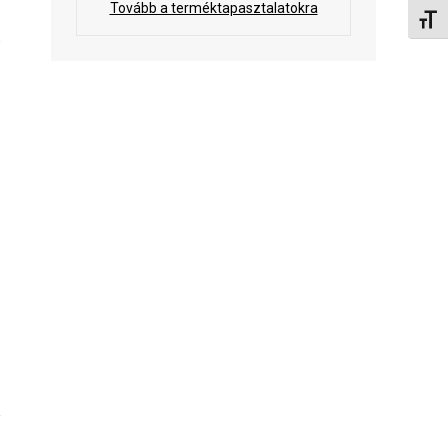
Tovább a terméktapasztalatokra
Betűm
e