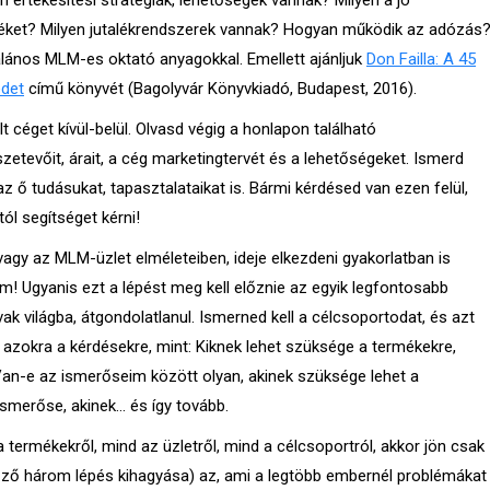
értékesítési stratégiák, lehetőségek vannak? Milyen a jó
méket? Milyen jutalékrendszerek vannak? Hogyan működik az adózás
ltalános MLM-es oktató anyagokkal. Emellett ajánljuk
Don Failla: A 45
edet
című könyvét (Bagolyvár Könyvkiadó, Budapest, 2016).
t céget kívül-belül. Olvasd végig a honlapon található
szetevőit, árait, a cég marketingtervét és a lehetőségeket. Ismerd
ő tudásukat, tapasztalataikat is. Bármi kérdésed van ezen felül,
ól segítséget kérni!
vagy az MLM-üzlet elméleteiben, ideje elkezdeni gyakorlatban is
Ugyanis ezt a lépést meg kell előznie az egyik legfontosabb
k világba, átgondolatlanul. Ismerned kell a célcsoportodat, és azt
zt azokra a kérdésekre, mint: Kiknek lehet szüksége a termékekre,
an-e az ismerőseim között olyan, akinek szüksége lehet a
smerőse, akinek… és így tovább.
termékekről, mind az üzletről, mind a célcsoportról, akkor jön csak
előző három lépés kihagyása) az, ami a legtöbb embernél problémákat