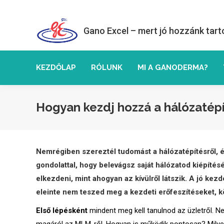
Gano Excel – mert jó hozzánk tart
KEZDŐLAP
RÓLUNK
MI A GANODERMA?
Hogyan kezdj hozzá a hálózatép
Nemrégiben szereztél tudomást a hálózatépítésről, é
gondolattal, hogy belevágsz saját hálózatod kiépíté
elkezdeni, mint ahogyan az kívülről látszik. A jó ke
eleinte nem teszed meg a kezdeti erőfeszítéseket, k
Első lépésként
mindent meg kell tanulnod az üzletről. Ne