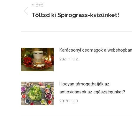
navigation
ELŐZŐ
Töltsd ki Spirograss-kvízünket!
Previous
post:
Karácsonyi csomagok a webshopba
2021.11.12.
Hogyan támogathatják az
antioxidánsok az egészségünket?
2018.11.19.