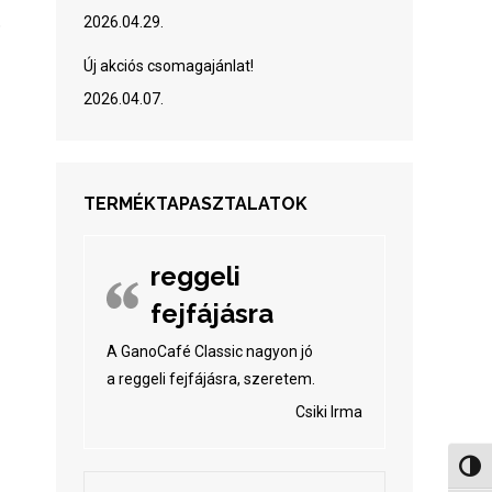
2026.04.29.
?
Új akciós csomagajánlat!
2026.04.07.
TERMÉKTAPASZTALATOK
reggeli
fejfájásra
A GanoCafé Classic nagyon jó
a reggeli fejfájásra, szeretem.
Csiki Irma
Nagy 