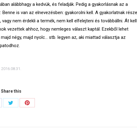
lában alábbhagy a kedvük, és feladják. Pedig a gyakorlásnak az a
r. Benne is van az elnevezésben: gyakorolni kell. A gyakorlatnak rész
, vagy nem érdekli a termék, nem kell elfelejteni és továbbállni. Át kell
kok vezettek ahhoz, hogy nemleges választ kaptál. Ezekből lehet
, majd négy, majd nyolc… stb. legyen az, aki miattad választja az
apatodhoz.
2016.08.31.
Share this
are
Share
Share
on
on
cebook
Twitter
Pinterest