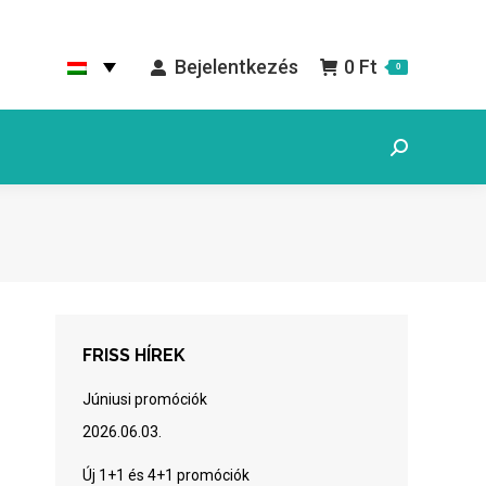
Bejelentkezés
0
Ft
0
Search:
FRISS HÍREK
Júniusi promóciók
2026.06.03.
Új 1+1 és 4+1 promóciók