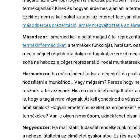
magáról az MLM-ről. Hogyan is működik pontosan? Milyen 
termékajánlás? Kinek és hogyan érdemes ajánlani a ter
Ezekhez nem is kell sokat kutatni: az internet tele van á
másodperces prezentáció, amely megváltoztatja az élet
Másodszor:
ismerned kell a saját magad által reprezentál
termékinformációkat
, a termékek funkcióját, hatásait, ös
meg a cégnél régebb óta dolgozó tagokat, szerezd meg az 
soha ne habozz a céget reprezentáló irodai munkatársakt
Harmadszor
, ha már mindent tudsz a cégedről, és profi 
hozzálátni a munkához… Vagy mégsem? Persze hogy nem! 
résznek, a tervezésnek. Hiszen nem telefonálgathatsz a va
is, hogy a tagjai mire vágynak. Át kell gondolnod a válas
amit kínálok? Hogyan érhetem el ezeket az embereket? V
termékekre? Van-e olyan ismerősöm, akinek lehet olyan i
Negyedszer:
Ha már stabil tudással rendelkezünk mind a 
a neheze: átültetni az elméletet gyakorlatba. Ez (és az 