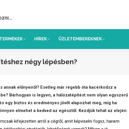
ozni…
TERMÉKEK
HÍREK
ÜZLETEMBEREKNEK
ítéshez négy lépésben?
s annak előnyeiről? Esetleg már régebb óta kacérkodsz a
sébe? Bárhogyan is legyen, a hálózatépítést nem olyan egyszerű
zdés egy biztos és eredményes jövőt alapozhat meg, míg ha
önnyen elmehet a kedved az egésztől. Kezdjük tehát az elején:
mcsak kifejezetten arról a cégről, amit képviselni fogsz, hanem