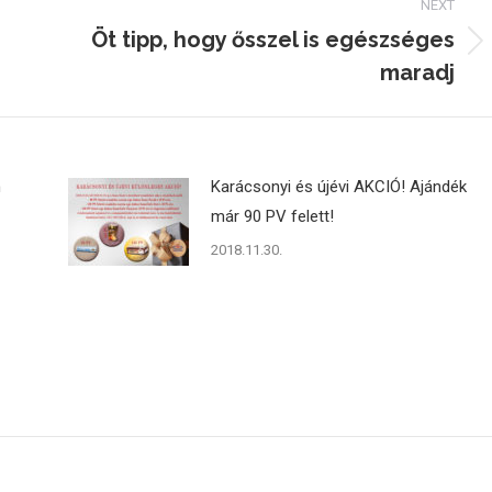
NEXT
Öt tipp, hogy ősszel is egészséges
Next
maradj
post:
n
Karácsonyi és újévi AKCIÓ! Ajándék
már 90 PV felett!
2018.11.30.