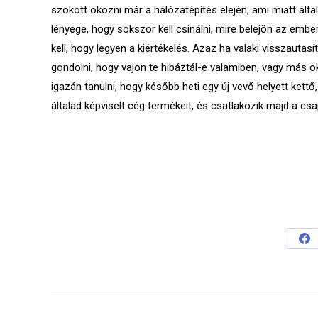
szokott okozni már a hálózatépítés elején, ami miatt álta
lényege, hogy sokszor kell csinálni, mire belejön az embe
kell, hogy legyen a kiértékelés. Azaz ha valaki visszautasít
gondolni, hogy vajon te hibáztál-e valamiben, vagy más o
igazán tanulni, hogy később heti egy új vevő helyett kettő
általad képviselt cég termékeit, és csatlakozik majd a cs
Sh
on
Fa
Post