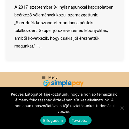
A 2017. szeptember 8-i nyílt napunkkal kapcsolatben
beérkező vélemények közül szemezgettünk:
„Szeretnék köszönetet mondani a pénteki
találkozóért. Szuper jó szervezés és lebonyolítás,
amiből következik, hogy csakis jól érezhettük
magunkat.” –…
Menu
+36-20-420-83-42
Kedves Látogató! Tájékoztatunk, hogy a honlap felhasználói
élmény fokozásának érdekében sütiket alkalmazunk. A
info@ganoexcel.hu
honlapunk használatával a tájékoztatásunkat tudomásul
veszed.
Elfogadom
Tovább...