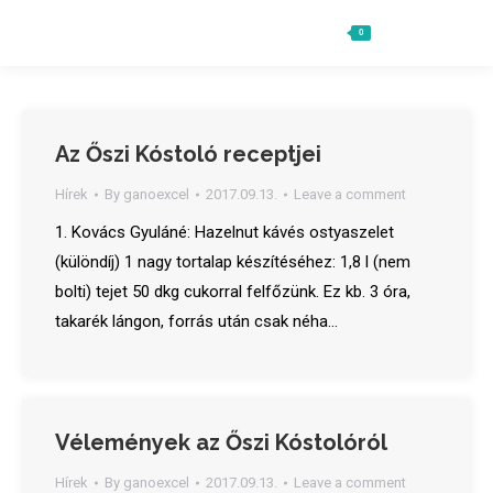
0
Ft
0
Search:
Az Őszi Kóstoló receptjei
Hírek
By
ganoexcel
2017.09.13.
Leave a comment
1. Kovács Gyuláné: Hazelnut kávés ostyaszelet
(különdíj) 1 nagy tortalap készítéséhez: 1,8 l (nem
bolti) tejet 50 dkg cukorral felfőzünk. Ez kb. 3 óra,
takarék lángon, forrás után csak néha…
Vélemények az Őszi Kóstolóról
Hírek
By
ganoexcel
2017.09.13.
Leave a comment