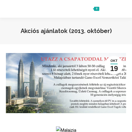
0
Ft
0
Search:
Akciós ajánlatok (2013. október)
OKT
19