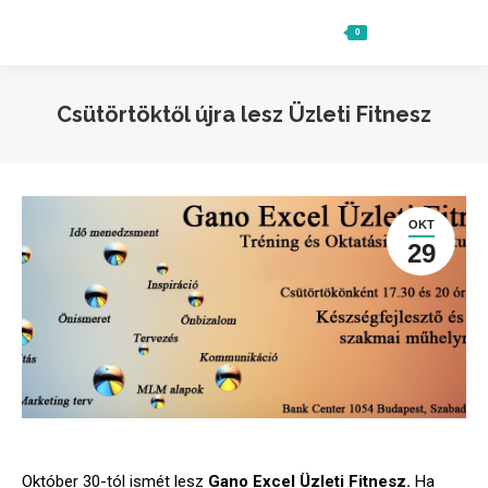
0
Ft
0
Search:
Csütörtöktől újra lesz Üzleti Fitnesz
OKT
29
Október 30-tól ismét lesz
Gano Excel Üzleti Fitnesz.
Ha