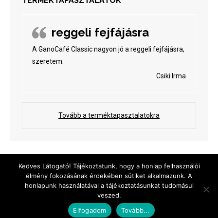
TERMÉKTAPASZTALATOK
reggeli fejfájásra
A GanoCafé Classic nagyon jó a reggeli fejfájásra,
szeretem.
Csiki Irma
Tovább a terméktapasztalatokra
Menu
Kedves Látogató! Tájékoztatunk, hogy a honlap felhasználói
élmény fokozásának érdekében sütiket alkalmazunk. A
honlapunk használatával a tájékoztatásunkat tudomásul
+36-20-420-83-42
veszed.
info@ganoexcel.hu
Elfogadom
Tovább...