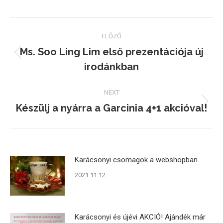
Facebook
Twitter
Pinterest
Post
ELŐZŐ
navigation
Ms. Soo Ling Lim első prezentációja új
Previous
irodánkban
post:
NEXT
Készülj a nyárra a Garcinia 4+1 akcióval!
Next
post:
Karácsonyi csomagok a webshopban
2021.11.12.
Karácsonyi és újévi AKCIÓ! Ajándék már