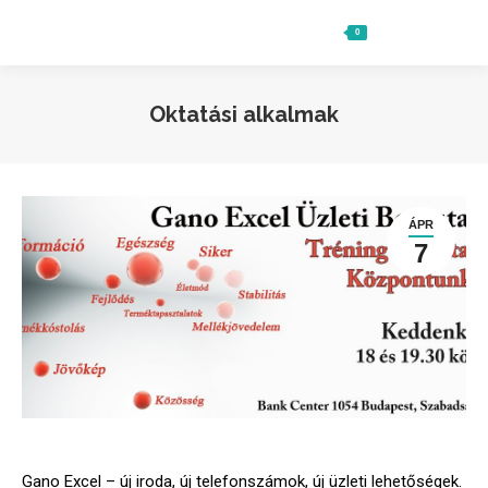
0
Ft
0
Search:
Oktatási alkalmak
ÁPR
7
Gano Excel – új iroda, új telefonszámok, új üzleti lehetőségek.