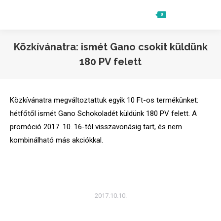
0
Ft
0
Search:
Közkívánatra: ismét Gano csokit küldünk
180 PV felett
Közkívánatra megváltoztattuk egyik 10 Ft-os termékünket:
hétfőtől ismét Gano Schokoladét küldünk 180 PV felett. A
promóció 2017. 10. 16-tól visszavonásig tart, és nem
kombinálható más akciókkal.
2017.10.10.