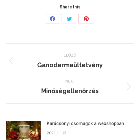
Share this
Share
Share
Share
on
on
on
Facebook
Twitter
Pinterest
Post
ELŐZŐ
navigation
Ganodermaültetvény
Previous
post:
NEXT
Minőségellenőrzés
Next
post:
Karácsonyi csomagok a webshopban
2021.11.12.