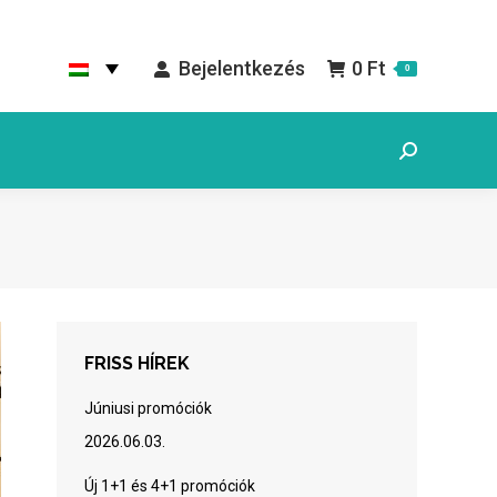
Bejelentkezés
0
Ft
0
Search:
FRISS HÍREK
Júniusi promóciók
2026.06.03.
Új 1+1 és 4+1 promóciók