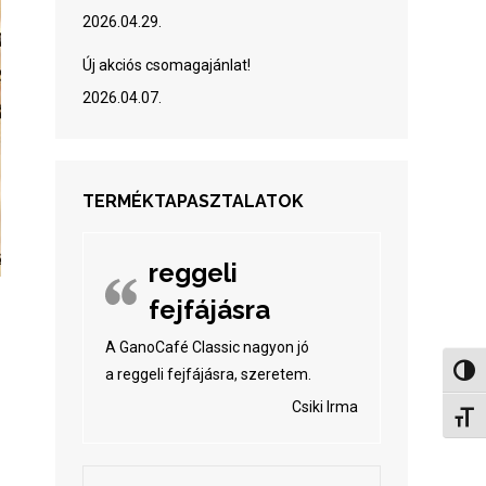
2026.04.29.
Új akciós csomagajánlat!
2026.04.07.
TERMÉKTAPASZTALATOK
reggeli
fejfájásra
A GanoCafé Classic nagyon jó
Nagy 
a reggeli fejfájásra, szeretem.
Csiki Irma
Betűm