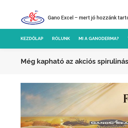
Gano Excel – mert jó hozzánk tart
KEZDŐLAP
RÓLUNK
MI A GANODERMA?
Még kapható az akciós spiruliná