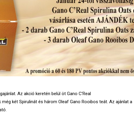
ajánlat. Az akció keretén belül öt Gano C’Real
k még két Spirulinát és három Oleaf Gano Rooibos teát.
Az ajánlat a
ató.