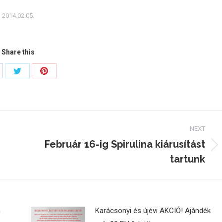
2014.02.05.
Share this
are
Share
Share
on
on
cebook
Twitter
Pinterest
NEXT
Február 16-ig Spirulina kiárusítást
Next
tartunk
post:
n
Karácsonyi és újévi AKCIÓ! Ajándék