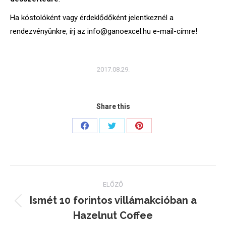
Ha kóstolóként vagy érdeklődőként jelentkeznél a
rendezvényünkre, írj az info@ganoexcel.hu e-mail-címre!
2017.08.29.
Share this
Share
Share
Share
on
on
on
Facebook
Twitter
Pinterest
Post
ELŐZŐ
navigation
Ismét 10 forintos villámakcióban a
Previous
Hazelnut Coffee
post: