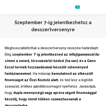
0
Ft
0
Search:
Szeptember 7-ig jelentkezhetsz a
desszertversenyre
Meghosszabbítottuk a desszertverseny nevezési határidejét.
Elég
szeptember 7-ig jelentkezned az
info@ganoexcel.hu
címen a neved, törzsvásárlói kódod (ha van) és a Gano
Excel termék hozzáadásával készülő süteményed
fantázianevével.
Ha másnap
bemutatnod az elkészült
finomságot az Őszi Kóstoló alatt
, és tiéd lesz a legtöbb
szavazat, értékes ajándékcsomagot nyerhetsz. Javasoljuk,
hogy
dupla mennyiségű vagy apróra vágott finomsággal
készülj, hogy minél többen szavazhassanak a
desszertedre
.