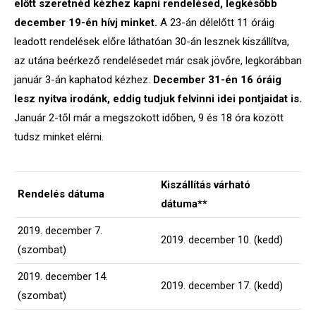
előtt szeretnéd kézhez kapni rendelésed, legkésőbb
december 19-én hívj minket.
A 23-án délelőtt 11 óráig
leadott rendelések előre láthatóan 30-án lesznek kiszállítva,
az utána beérkező rendelésedet már csak jövőre, legkorábban
január 3-án kaphatod kézhez.
December 31-én 16 óráig
lesz nyitva irodánk, eddig tudjuk felvinni idei pontjaidat is.
Január 2-től már a megszokott időben, 9 és 18 óra között
tudsz minket elérni.
Kiszállítás várható
Rendelés dátuma
dátuma**
2019. december 7.
2019. december 10. (kedd)
(szombat)
2019. december 14.
2019. december 17. (kedd)
(szombat)