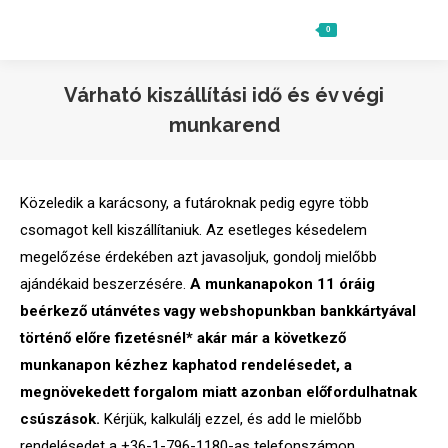
0
Ft
0
Search:
Várható kiszállítási idő és év végi
munkarend
Közeledik a karácsony, a futároknak pedig egyre több
csomagot kell kiszállítaniuk. Az esetleges késedelem
megelőzése érdekében azt javasoljuk, gondolj mielőbb
ajándékaid beszerzésére.
A munkanapokon 11 óráig
beérkező utánvétes vagy webshopunkban bankkártyával
történő előre fizetésnél* akár már a következő
munkanapon kézhez kaphatod rendelésedet, a
megnövekedett forgalom miatt azonban előfordulhatnak
csúszások.
Kérjük, kalkulálj ezzel, és add le mielőbb
rendelésedet a +36-1-796-1180-as telefonszámon,