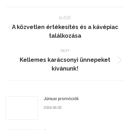
Facebook
Twitter
Pinterest
Post
ELŐZŐ
navigation
A közvetlen értékesítés és a kávépiac
Previous
találkozása
post:
NEXT
Kellemes karácsonyi ünnepeket
Next
kívánunk!
post:
Júniusi promóciók
2026.06.03.