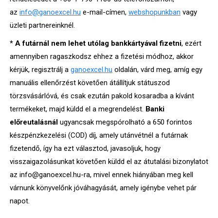
az
info@ganoexcel.hu
e-mail-címen,
webshopunkban
vagy
üzleti partnereinknél.
*
A futárnál nem lehet utólag bankkártyával fizetni
, ezért
amennyiben ragaszkodsz ehhez a fizetési módhoz, akkor
kérjük, regisztrálj a
ganoexcel.hu
oldalán, várd meg, amíg egy
manuális ellenőrzést követően átállítjuk státuszod
törzsvásárlóvá, és csak ezután pakold kosaradba a kívánt
termékeket, majd küldd el a megrendelést.
Banki
előreutalásnál
ugyancsak megspórolható a 650 forintos
készpénzkezelési (COD) díj, amely utánvétnél a futárnak
fizetendő, így ha ezt választod, javasoljuk, hogy
visszaigazolásunkat követően küldd el az átutalási bizonylatot
az info@ganoexcel.hu-ra, mivel ennek hiányában meg kell
várnunk könyvelőnk jóváhagyását, amely igénybe vehet pár
napot.