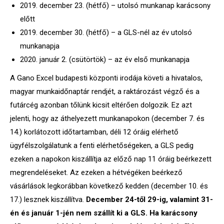
2019. december 23. (hétfő) – utolsó munkanap karácsony
előtt
2019. december 30. (hétfő) – a GLS-nél az év utolsó
munkanapja
2020. január 2. (csütörtök) – az év első munkanapja
A Gano Excel budapesti központi irodája követi a hivatalos,
magyar munkaidőnaptár rendjét, a raktározást végző és a
futárcég azonban tőlünk kicsit eltérően dolgozik. Ez azt
jelenti, hogy az áthelyezett munkanapokon (december 7. és
14.) korlátozott időtartamban, déli 12 óráig elérhető
ügyfélszolgálatunk a fenti elérhetőségeken, a GLS pedig
ezeken a napokon kiszállítja az előző nap 11 óráig beérkezett
megrendeléseket. Az ezeken a hétvégéken beérkező
vásárlások legkorábban következő kedden (december 10. és
17.) lesznek kiszállítva.
December 24-től 29-ig, valamint 31-
én és január 1-jén nem szállít ki a GLS.
Ha karácsony