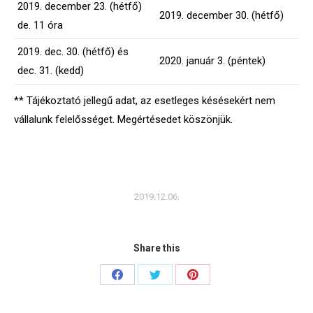
2019. december 23. (hétfő)
2019. december 30. (hétfő)
de. 11 óra
2019. dec. 30. (hétfő) és
2020. január 3. (péntek)
dec. 31. (kedd)
** Tájékoztató jellegű adat, az esetleges késésekért nem
vállalunk felelősséget. Megértésedet köszönjük.
2019.12.06.
Share this
Share
Share
Share
on
on
on