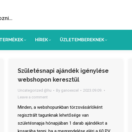
ozni…
TERMÉKEK
HÍREK
ÜZLETEMBEREKNEK
Születésnapi ajándék igénylése
webshopon keresztül
Uncategorized @hu
By
ganoexcel
2023.09.09.
Leave a comment
Minden, a webshopunkban törzsvásárlóként
regisztrált tagunknak lehetősége van
születésnapja hónapjában 1 darab ajándékot a
kosarába tenni, ha a megrendelése eléri a 60 PV