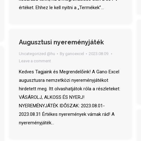
értéket. Ehhez le kell nyitni a „Termékek”…
Augusztusi nyereményjáték
Uncategorized @hu
By
ganoexcel
2023.08.09.
Leave a comment
Kedves Tagjaink és Megrendelőink! A Gano Excel
augusztusra nemzetközi nyereményjátékot
hirdetett meg. Itt olvashatjátok róla a részleteket:
VÁSÁROLJ, ALKOSS ÉS NYERJ!
NYEREMÉNYJÁTÉK IDŐSZAK: 2023.08.01-
2023.08.31 Értékes nyeremények várnak rád! A
nyereményjáték…