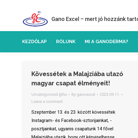
Gano Excel – mert jó hozzánk tart
KEZDŐLAP
RÓLUNK
MI A GANODERMA?
Kövessétek a Malajziába utazó
magyar csapat élményeit!
Uncategorized @hu
By
ganoexcel
2023.09.11.
Leave a comment
Szeptember 13. és 23. között kövessétek
Instagram- és Facebook-sztorijainkat, -
posztjainkat, ugyanis csapatunk 14 fővel
Malajziába utazik, hogy ott képviselhesse