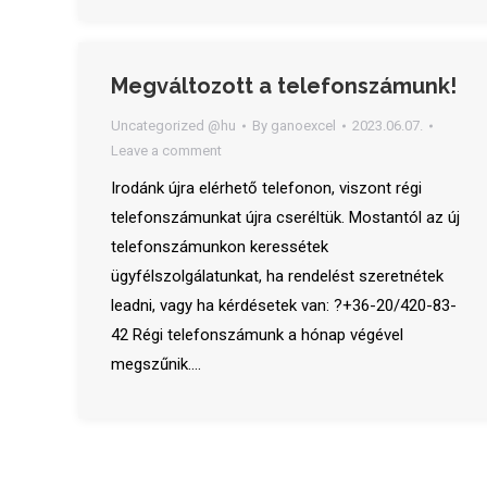
Megváltozott a telefonszámunk!
Uncategorized @hu
By
ganoexcel
2023.06.07.
Leave a comment
Irodánk újra elérhető telefonon, viszont régi
telefonszámunkat újra cseréltük. Mostantól az új
telefonszámunkon keressétek
ügyfélszolgálatunkat, ha rendelést szeretnétek
leadni, vagy ha kérdésetek van: ?+36-20/420-83-
42 Régi telefonszámunk a hónap végével
megszűnik.…