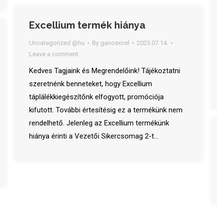
Excellium termék hiánya
Uncategorized @hu
By
ganoexcel
2023.07.14.
Leave a comment
Kedves Tagjaink és Megrendelőink! Tájékoztatni
szeretnénk benneteket, hogy Excellium
táplálékkiegészítőnk elfogyott, promóciója
kifutott. További értesítésig ez a termékünk nem
rendelhető. Jelenleg az Excellium termékünk
hiánya érinti a Vezetői Sikercsomag 2-t…