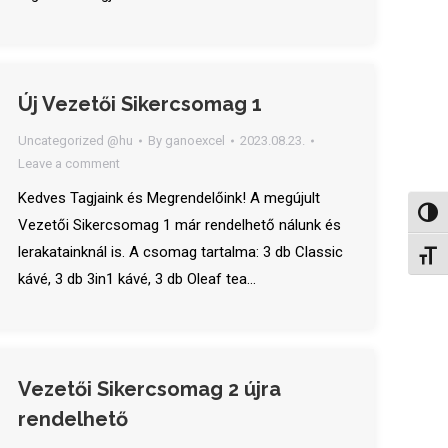
Új Vezetői Sikercsomag 1
Uncategorized @hu
By
ganoexcel
2023.08.23.
Leave a comment
Kedves Tagjaink és Megrendelőink! A megújult
Nagy 
Vezetői Sikercsomag 1 már rendelhető nálunk és
lerakatainknál is. A csomag tartalma: 3 db Classic
Betűm
kávé, 3 db 3in1 kávé, 3 db Oleaf tea…
Vezetői Sikercsomag 2 újra
rendelhető