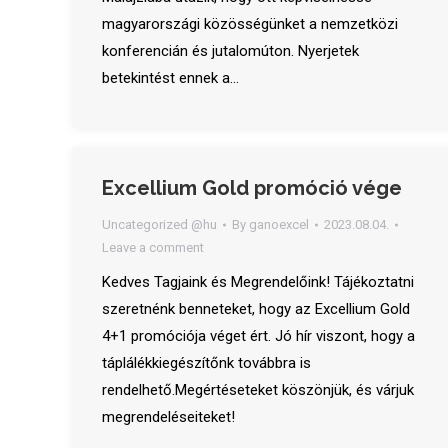
magyarországi közösségünket a nemzetközi
konferencián és jutalomúton. Nyerjetek
betekintést ennek a…
Excellium Gold promóció vége
Uncategorized @hu
By
ganoexcel
2023.08.04.
Leave a comment
Kedves Tagjaink és Megrendelőink! Tájékoztatni
szeretnénk benneteket, hogy az Excellium Gold
4+1 promóciója véget ért. Jó hír viszont, hogy a
táplálékkiegészítőnk továbbra is
rendelhető.Megértéseteket köszönjük, és várjuk
megrendeléseiteket!