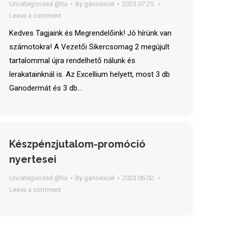
Uncategorized @hu
By
ganoexcel
2023.07.25.
Leave a comment
Kedves Tagjaink és Megrendelőink! Jó hírünk van
számotokra! A Vezetői Sikercsomag 2 megújult
tartalommal újra rendelhető nálunk és
lerakatainknál is. Az Excellium helyett, most 3 db
Ganodermát és 3 db…
Készpénzjutalom-promóció
nyertesei
Uncategorized @hu
By
ganoexcel
2023.06.02.
Leave a comment