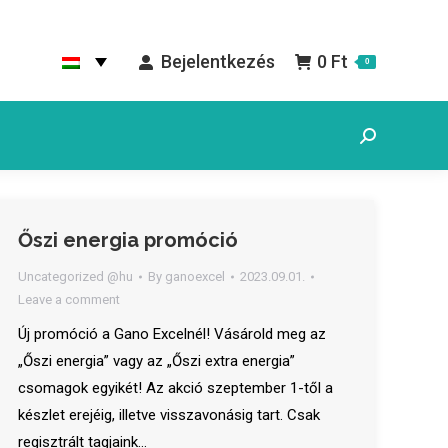
Bejelentkezés
0
Ft
0
Search:
Őszi energia promóció
Uncategorized @hu
By
ganoexcel
2023.09.01.
Leave a comment
Új promóció a Gano Excelnél! Vásárold meg az
„Őszi energia” vagy az „Őszi extra energia”
csomagok egyikét! Az akció szeptember 1-től a
készlet erejéig, illetve visszavonásig tart. Csak
regisztrált tagjaink…