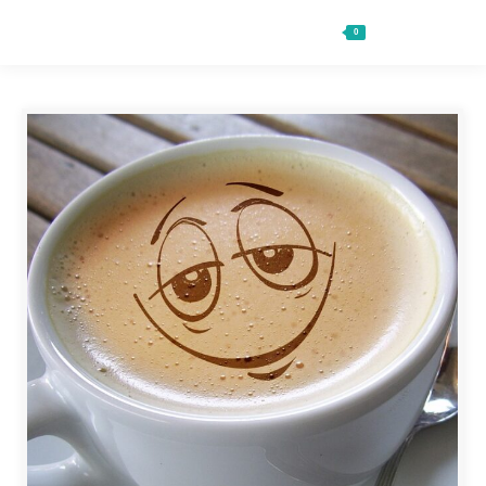
0
Ft
0
Search: