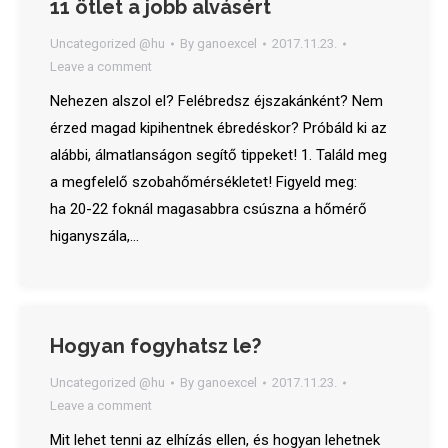
11 ötlet a jobb alvásért
Uncategorized @hu
By
ganoexcel
2017.11.23.
Leave a comment
Nehezen alszol el? Felébredsz éjszakánként? Nem
érzed magad kipihentnek ébredéskor? Próbáld ki az
alábbi, álmatlanságon segítő tippeket! 1. Találd meg
a megfelelő szobahőmérsékletet! Figyeld meg:
ha 20-22 foknál magasabbra csúszna a hőmérő
higanyszála,…
Hogyan fogyhatsz le?
Uncategorized @hu
By
ganoexcel
2017.11.23.
Leave a comment
Mit lehet tenni az elhízás ellen, és hogyan lehetnek