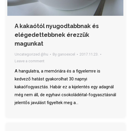
A kakaótól nyugodtabbnak és
elégedettebbnek érezzük
magunkat
Uncategorized @hu
By
ganoexcel
2017.11.23.
Leave a comment
A hangulatra, a memóriára és a figyelemre is
kedvező hatást gyakorolhat 30 napnyi
kakaófogyasztás. Habár ez a kijelentés egy adagnál
még nem áll, de egyhavi csokoládéital-fogyasztásnál
jelentős javulást figyeltek meg a…