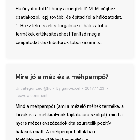
Ha úgy döntöttél, hogy a megfelelő MLM-céghez
csatlakozol, lépj tovább, és építsd fel a hálózatodat.
1. Hozz létre széles forgalmazói hálózatot a
termékek értékesítéséhez! Tanítsd meg a
csapatodat disztribútorok toborzására is.…
Mire jó a méz és a méhpempő?
Uncategorized @hu
By
ganoexcel
2017.11.23.
Leave a comment
Mind a méhpempőt (ami a mézelő méhek terméke, a
lárvák és a méhkirálynők táplálására szolgál), mind a
nyers mézet évszázadok óta szüretelik pozitív
hatásuk miatt. A méhpempőt általában