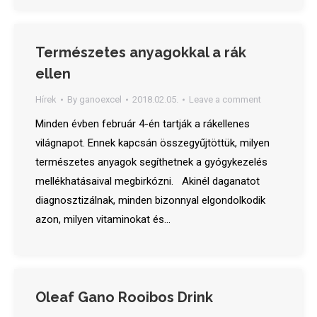
Természetes anyagokkal a rák
ellen
Hírek
By
ganoexcel
2018.02.05.
Leave a comment
Minden évben február 4-én tartják a rákellenes
világnapot. Ennek kapcsán összegyűjtöttük, milyen
természetes anyagok segíthetnek a gyógykezelés
mellékhatásaival megbirkózni. Akinél daganatot
diagnosztizálnak, minden bizonnyal elgondolkodik
azon, milyen vitaminokat és…
Oleaf Gano Rooibos Drink