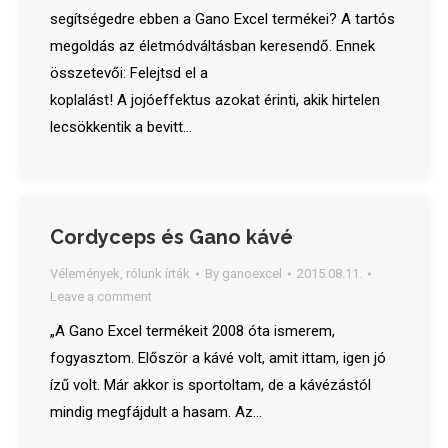
segítségedre ebben a Gano Excel termékei? A tartós
megoldás az életmódváltásban keresendő. Ennek
összetevői: Felejtsd el a
koplalást! A jojóeffektus azokat érinti, akik hirtelen
lecsökkentik a bevitt…
Cordyceps és Gano kávé
Vélemények, rólunk írták
By
ganoexcel
2015.08.11.
Leave a comment
„A Gano Excel termékeit 2008 óta ismerem,
fogyasztom. Először a kávé volt, amit ittam, igen jó
ízű volt. Már akkor is sportoltam, de a kávézástól
mindig megfájdult a hasam. Az…