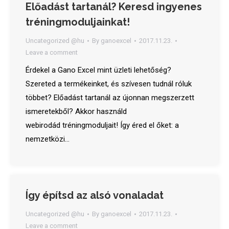
Előadást tartanál? Keresd ingyenes
tréningmoduljainkat!
Uncategorized @hu
By
ganoexcel
2017.11.23.
Leave a comment
Érdekel a Gano Excel mint üzleti lehetőség?
Szereted a termékeinket, és szívesen tudnál róluk
többet? Előadást tartanál az újonnan megszerzett
ismeretekből? Akkor használd
webirodád tréningmoduljait! Így éred el őket: a
nemzetközi…
Így építsd az alsó vonaladat
Uncategorized @hu
By
ganoexcel
2017.11.23.
Leave a comment