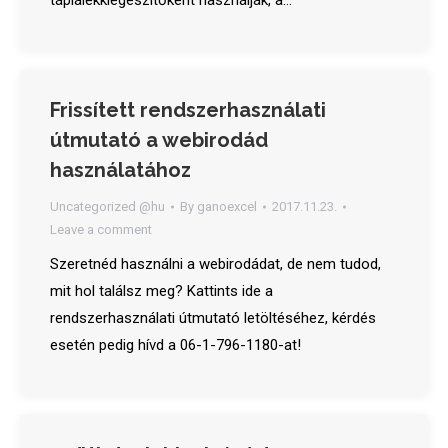
táplálékkiegészítőként használják, a…
Frissített rendszerhasználati
útmutató a webirodád
használatához
Uncategorized @hu
By
ganoexcel
2017.11.23.
Leave a comment
Szeretnéd használni a webirodádat, de nem tudod,
mit hol találsz meg? Kattints ide a
rendszerhasználati útmutató letöltéséhez, kérdés
esetén pedig hívd a 06-1-796-1180-at!