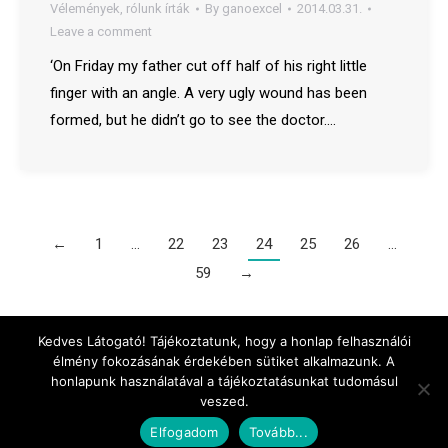
Vélemények, rólunk írták
By
ganoexcel
2014.03.31.
Leave a comment
‘On Friday my father cut off half of his right little
finger with an angle. A very ugly wound has been
formed, but he didn’t go to see the doctor.…
←
1
…
22
23
24
25
26
…
59
→
Menu
Kedves Látogató! Tájékoztatunk, hogy a honlap felhasználói
élmény fokozásának érdekében sütiket alkalmazunk. A
honlapunk használatával a tájékoztatásunkat tudomásul
+36-20-420-83-42
veszed.
info@ganoexcel.hu
Elfogadom
Tovább...