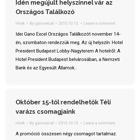
Idén megújult helyszínnel vár az
Országos Találkozó
Hírek
By
ganoexcel
2015.10.15.
Leave a comment
Idei Gano Excel Országos Találkozót november 14-
én, szombaton rendezzük meg. Az új helyszín: Hotel
President Budapest Lobby-Nagyterem A hotelről: A
Hotel President Budapest belvárosában, a Nemzeti
Bank és az Egyesült Államok…
Október 15-től rendelhetők Téli
varázs csomagjaink
Hírek
By
ganoexcel
2015.10.15.
Leave a comment
A promóció összesen négy csomagot tartalmaz.