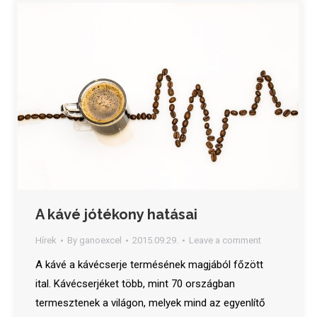
A kávé jótékony hatásai
Hírek
By
ganoexcel
2015.09.29.
Leave a comment
A kávé a kávécserje termésének magjából főzött
ital. Kávécserjéket több, mint 70 országban
termesztenek a világon, melyek mind az egyenlítő