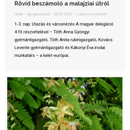
Rövid beszámoló a malajziai útról
Hírek
By
ganoexcel
2015.10.07.
Leave a comment
1-3. nap: Utazás és városnézés A magyar delegáció
4 fő részvételével – Tóth Anna Gyöngyi
gyémántigazgató, Tóth Anita rubinigazgató, Kovács
Levente gyémántigazgató és Kákonyi Éva irodai
munkatárs – a kelet-európai…