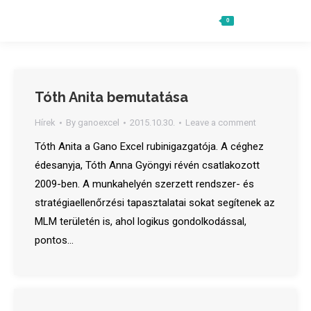
0
Ft
0
Search:
Tóth Anita bemutatása
Hírek
By
ganoexcel
2015.10.30.
Leave a comment
Tóth Anita a Gano Excel rubinigazgatója. A céghez
édesanyja, Tóth Anna Gyöngyi révén csatlakozott
2009-ben. A munkahelyén szerzett rendszer- és
stratégiaellenőrzési tapasztalatai sokat segítenek az
MLM területén is, ahol logikus gondolkodással,
pontos…