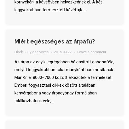
környékén, a kávéövben helyezkednek el. A két
leggyakrabban termesztett kávéfajta…
Miért egészséges az árpafű?
Hírek
By
ganoexcel
2015.09.22.
Leave a comment
Az árpa az egyik legrégebben háziasított gabonaféle,
melyet leggyakrabban takarmányként hasznosítanak.
Már Kr. e. 8000–7000 között elkezdték a termelését.
Emberi fogyasztási cikkek között általában
kenyérgabona vagy árpagyöngy formájában
találkozhatunk vele,…