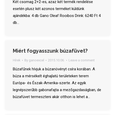
Két csomag 2+2-es, azaz két termék rendelése
esetén plusz két azonos terméket küldünk
ajándékba: 4 db Gano Oleaf Rooibos Drink: 6240 Ft 4
db…
Miért fogyasszunk búzafüvet?
Hírek
By
ganoexcel
2015.10.06.
Leave a comment
Búzafűnek hívjuk a búzanövényt csíra korában. A
búza a mérsékelt éghajlatú területeken terem
Európa- és Észak-Amerika-szerte. Az egyik
legnépszerűbb gabonafajta a mezőgazdaságban, de
búzafüvet termeszteni akár otthon is lehet a…