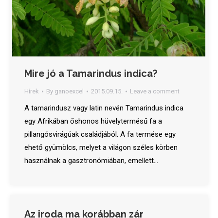
Mire jó a Tamarindus indica?
Hírek
By
ganoexcel
2015.09.15.
Leave a comment
A tamarindusz vagy latin nevén Tamarindus indica
egy Afrikában őshonos hüvelytermésű fa a
pillangósvirágúak családjából. A fa termése egy
ehető gyümölcs, melyet a világon széles körben
használnak a gasztronómiában, emellett…
Az iroda ma korábban zár