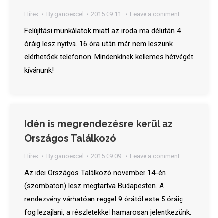
Hírek
By
ganoexcel
2015.09.11.
Leave a comment
Felújítási munkálatok miatt az iroda ma délután 4
óráig lesz nyitva. 16 óra után már nem leszünk
elérhetőek telefonon. Mindenkinek kellemes hétvégét
kívánunk!
Idén is megrendezésre kerül az
Országos Találkozó
Hírek
By
ganoexcel
2015.09.09.
Leave a comment
Az idei Országos Találkozó november 14-én
(szombaton) lesz megtartva Budapesten. A
rendezvény várhatóan reggel 9 órától este 5 óráig
fog lezajlani, a részletekkel hamarosan jelentkezünk.