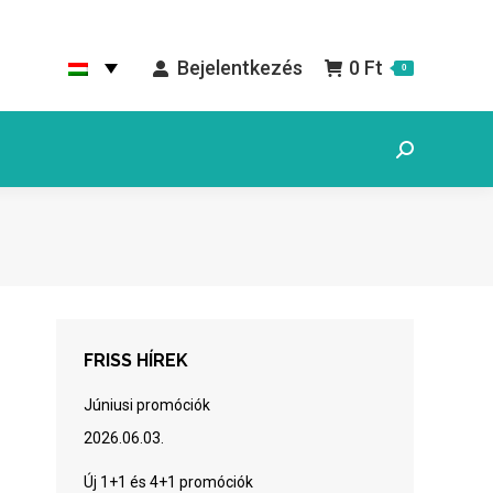
Bejelentkezés
0
Ft
0
Search:
FRISS HÍREK
Júniusi promóciók
2026.06.03.
Új 1+1 és 4+1 promóciók