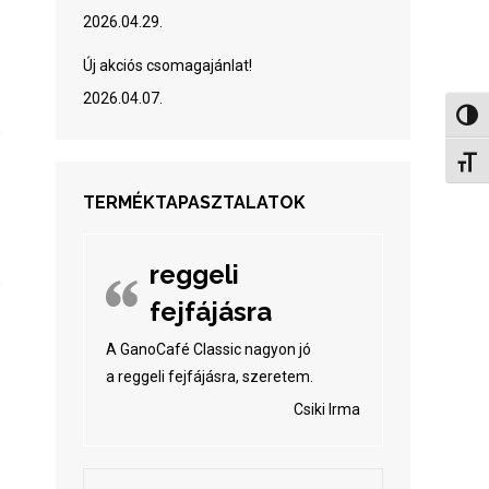
2026.04.29.
Új akciós csomagajánlat!
2026.04.07.
Nagy 
Betűm
TERMÉKTAPASZTALATOK
reggeli
fejfájásra
A GanoCafé Classic nagyon jó
a reggeli fejfájásra, szeretem.
Csiki Irma