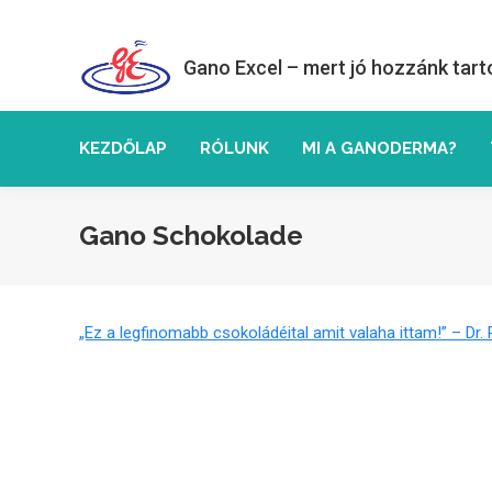
Gano Excel – mert jó hozzánk tart
KEZDŐLAP
RÓLUNK
MI A GANODERMA?
Gano Schokolade
„Ez a legfinomabb csokoládéital amit valaha ittam!” – Dr