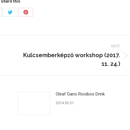
Share this
are
Share
Share
on
on
cebook
Twitter
Pinterest
NEXT
Kulcsemberképző workshop (2017.
Next
11. 24.)
post:
Oleaf Gano Rooibos Drink
2014.03.31.