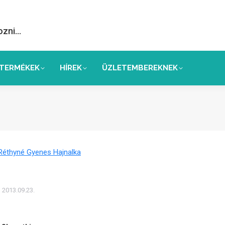
ozni…
TERMÉKEK
HÍREK
ÜZLETEMBEREKNEK
. Réthyné Gyenes Hajnalka
2013.09.23.