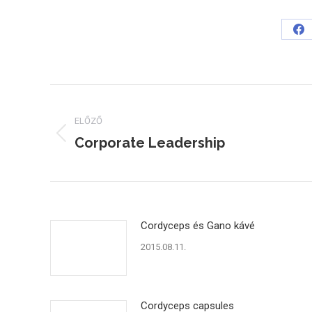
Sh
on
Fa
Post
navigation
ELŐZŐ
Corporate Leadership
Previous
post:
Cordyceps és Gano kávé
2015.08.11.
Cordyceps capsules