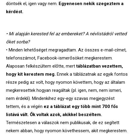
döntsék el, igen vagy nem.
Egyenesen nekik szegeztem a
kérdést.
• Mi alapján kerested fel az embereket? A névlistádról vetted
őket sorba?
• Minden lehetőséget megragadtam. Az összes e-mail-címet,
telefonszámot, Facebook-ismerősöket megkerestem.
Alaposan felkészültem előtte, mert
táblázatban vezettem,
hogy kit kerestem meg.
Ennek a táblázatnak az egyik fontos
része pedig az volt, hogy nyomon követtem, hogy az általam
megkeresettek hogyan reagáltak (pl. igen, nem, nem ismeri,
nem érdekli). Mindenkihez egy-egy szavas megjegyzést
tettem, és a végén
ez a táblázat egy több mint 700 fős
listává vált. Ők voltak azok, akikkel beszéltem.
Természetesen a válaszok nem publikusak, de ez segített
nekem abban, hogy nyomon követhessem, akit megkerestem.