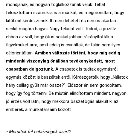
mondjanak, és hogyan foglalkozzanak velük. Tehát
felosztottam számukra is a munkát, és megmondtam, hogy
kitől mit kérdezzenek. Itt nem lehetett és nem is akartam
senkit magára hagyni. Nagy feladat volt. Tudod, a pozitív
ebben az volt, hogy ők is sokkal jobban ráirányították a
figyelmüket arra, amit eddig is csináltak, de talán nem ilyen
célorientáltan.
Amiben változás történt, hogy míg eddig
mindenki viszonylag önállóan tevékenykedett, most
csapatban dolgoztunk.
A csapatok is tudtak egymásról,
egymás között is beszéltek erről. Kérdezgették, hogy „Nálatok
hány csillag gyűlt már össze?”. Először én sem gondoltam,
hogy így fog történni. De miután elindítottam mindent, nagyon
jó érzés volt látni, hogy mekkora összefogás alakult ki az
emberek, a munkatársaim között.
• Merültek fel nehézségek azért?