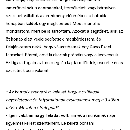
ismerőseiknek a csomagokat, termékeket, vagy bármilyen
szerepet vállaltak az eredmény elérésében, a hatodik
hónapban küldök egy meglepetést. Most már el is
mondhatom, mert be is tartottam. Azokat a segítőket, akik az
öt hónap alatt végig segítettek, megkérdeztem, és
felajánlottam nekik, hogy választhatnak egy Gano Excel
terméket. Bármit, amit ki akartak próbálni vagy a kedvencük.
Ezt így is fogalmaztam meg: én kaptam tőletek, cserébe én is
szeretnék adni valamit.
• Az komoly szervezést igényel, hogy a csillagok
egyenletesen és folyamatosan szülessenek meg a 3 külön
lábon. Mi volt a stratégiád?
• Igen, valóban
nagy feladat volt.
Ennek a munkának napi
figyelmet kellett szentelnem. Le kellett bontani