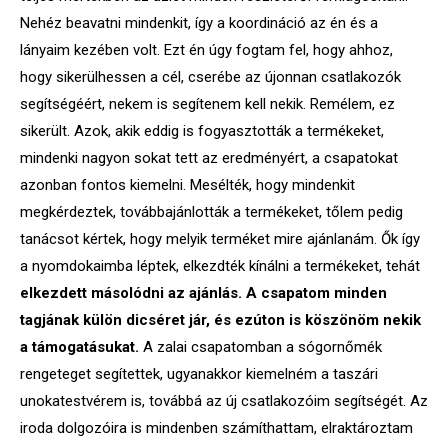
Nehéz beavatni mindenkit, így a koordináció az én és a
lányaim kezében volt. Ezt én úgy fogtam fel, hogy ahhoz,
hogy sikerülhessen a cél, cserébe az újonnan csatlakozók
segítségéért, nekem is segítenem kell nekik. Remélem, ez
sikerült. Azok, akik eddig is fogyasztották a termékeket,
mindenki nagyon sokat tett az eredményért, a csapatokat
azonban fontos kiemelni. Mesélték, hogy mindenkit
megkérdeztek, továbbajánlották a termékeket, tőlem pedig
tanácsot kértek, hogy melyik terméket mire ajánlanám. Ők így
a nyomdokaimba léptek, elkezdték kínálni a termékeket, tehát
elkezdett másolódni az ajánlás. A csapatom minden
tagjának külön dicséret jár, és ezúton is köszönöm nekik
a támogatásukat.
A zalai csapatomban a sógornőmék
rengeteget segítettek, ugyanakkor kiemelném a taszári
unokatestvérem is, továbbá az új csatlakozóim segítségét. Az
iroda dolgozóira is mindenben számíthattam, elraktároztam