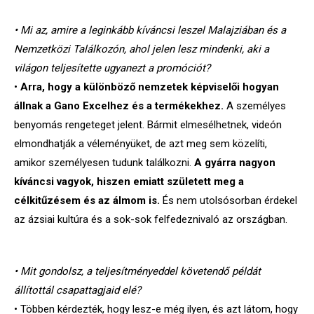
• Mi az, amire a leginkább kíváncsi leszel Malajziában és a
Nemzetközi Találkozón, ahol jelen lesz mindenki, aki a
világon teljesítette ugyanezt a promóciót?
•
Arra, hogy a különböző nemzetek képviselői hogyan
állnak a Gano Excelhez és a termékekhez.
A személyes
benyomás rengeteget jelent. Bármit elmesélhetnek, videón
elmondhatják a véleményüket, de azt meg sem közelíti,
amikor személyesen tudunk találkozni.
A gyárra nagyon
kíváncsi vagyok, hiszen emia
tt született meg a
célkitűzésem és az álmom is.
És nem utolsósorban érdekel
az ázsiai kultúra és a sok-sok felfedeznivaló az országban.
• Mit gondolsz, a teljesítményeddel követendő példát
állítottál csapattagjaid elé?
• Többen kérdezték, hogy lesz-e még ilyen, és azt látom, hogy