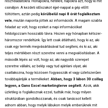
részfeladatokra. Hónapokra, hetekre, napokra azt, hogy ki mit
csináljon. A kezdeti időszakot éjjel-nappal a gép előtt
töltöttem, aztán pedig
körülbelül napi 8 órát foglalkoztam
vele
, miután naponta jöttek az információk. A magam szabta
feladat az volt, hogy ezeket a napi információkat
feldolgozzam hosszabb távra. Hiszen egy hónapban kétszer-
háromszor rendeltünk. Így lett csak átlátható, hogy ki az, aki
csak egy termék megvásárlásával tud segíteni, és ki az, aki
teljes mértékben részt szeretne venni a megvalósításban. A
második lépés az volt, hogy az, aki nagyobb szerepet
szeretne vállalni, az belép vagy tud ajánlani olyat, aki
csatlakozna, hogy közösen fogyasszák el vagy üzletszerűen
továbbajánlják a termékeket.
Abban, hogy 3 lábon 30 csillag
legyen, a Gano Excel marketingterve segített.
Azok, akik
üzletileg is foglalkoznak ezzel, tudták már, hogy milyen
struktúrában gondolkozzanak, és csak tanácsot kellett
adnom abban, hogy melyik lábukon melyik emberüknek mit