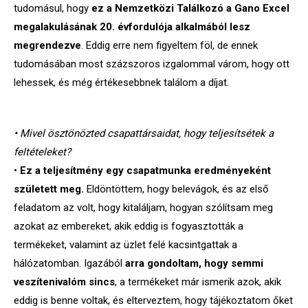
tudomásul, hogy
ez a Nemzetközi Találkozó a Gano Excel
megalakulásának 20. évfordulója alkalmából lesz
megrendezve
. Eddig erre nem figyeltem föl, de ennek
tudomásában most százszoros izgalommal várom, hogy ott
lehessek, és még értékesebbnek találom a díjat.
• Mivel ösztönözted csapattársaidat, hogy teljesítsétek a
feltételeket?
•
Ez a teljesítmény egy csapatmunka eredményeként
született meg.
Eldöntöttem, hogy belevágok, és az első
feladatom az volt, hogy kitaláljam, hogyan szólítsam meg
azokat az embereket, akik eddig is fogyasztották a
termékeket, valamint az üzlet felé kacsintgattak a
hálózatomban. Igazából
arra gondoltam, hogy semmi
veszítenivalóm sincs
, a termékeket már ismerik azok, akik
eddig is benne voltak, és elterveztem, hogy tájékoztatom őket