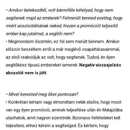
• Amikor belekezdtél, volt bármiféle kételyed, hogy nem
segítenek majd az emberek? Felmerült benned esetleg, hogy
miért asszisztálnának neked, hiszen a promóciót teljesítő
ember kap jutalmat, a segítői nem?
• Megmondom őszintén, ez fel sem merült bennem. Amikor
először beszéltem erről a már meglévő csapattárasaimmal,
az első reakciójuk az volt, hogy segítenek. Tudod, én ilyen
segítőkész típusú embereket ismerek.
Negatív visszajelzés
abszolút nem is jött.
• Mivel kerested meg őket pontosan?
• Konkrétan leírtam vagy elmondtam nekik elsőre, hogy most
van egy ilyen promóció, aminek teljesítése után én Malajziába
utazhatok, amit nagyon szeretnék. Bizonyos feltételeket kell
teljesíteni, ehhez kérem a segítséged. És kértem, hogy