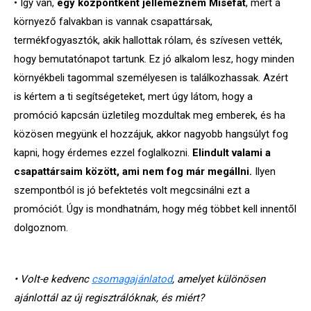
• Így van,
egy központként jellemezném Misefát
, mert a
környező falvakban is vannak csapattársak,
termékfogyasztók, akik hallottak rólam, és szívesen vették,
hogy bemutatónapot tartunk. Ez jó alkalom lesz, hogy minden
környékbeli tagommal személyesen is találkozhassak. Azért
is kértem a ti segítségeteket, mert úgy látom, hogy a
promóció kapcsán üzletileg mozdultak meg emberek, és ha
közösen megyünk el hozzájuk, akkor nagyobb hangsúlyt fog
kapni, hogy érdemes ezzel foglalkozni.
Elindult valami a
csapattársaim között, ami nem fog már megállni.
Ilyen
szempontból is jó befektetés volt megcsinálni ezt a
promóciót. Úgy is mondhatnám, hogy még többet kell innentől
dolgoznom.
• Volt-e kedvenc
csomagajánlatod
, amelyet különösen
ajánlottál az új regisztrálóknak, és miért?