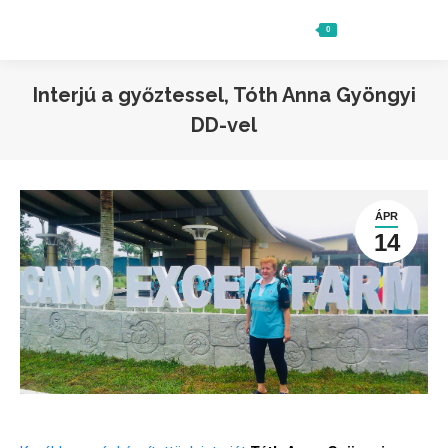
0
Ft
0
Search:
Interjú a győztessel, Tóth Anna Gyöngyi
DD-vel
ÁPR
14