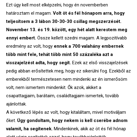
Ezt úgy kell most elképzelni, hogy én novemberben
határoztam el magam.
Volt öt és fél hónapom arra, hogy
teljesítsem a 3 lábon 30-30-30 csillag megszerzését.
November 13. és 19. között, egy hét alatt kerestem meg
ennyi embert.
Össze kellett szedni magam. A legpozitívabb
eredmény az volt, hogy
ennek a 700 valahány embernek
több mint fele, tehát több mint 50 százaléka azt a
visszajelzést adta, hogy segít.
Ezek az első visszajelzések
pedig abban erősítettek meg, hogy ez sikerülni fog. Ezekből az
emberekből természetesen nem mindenki az én ismerősöm
volt, nem ismertem mindenkit. Ők azok, akiket a
csapattagjaim, barátaim, családtagjaim ismertek, tovább
ajánlottak.
A következő lépés az volt, hogy kitaláltam, mivel motiváljam
őket.
Úgy gondoltam, hogy nekem is kell cserébe adnom
valamit, ha segítenek.
Mindenkinek, akik az öt és fél hónap
alatt végig segítettek azzal, hogy továbbajánlották