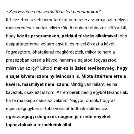
• Szerveztél-e népszerűsítő üzleti bemutatókat?
Kifejezetten üzleti bemutatókat nem szerveztem,a személyes
megkeresések voltak jellemzők. Azonban többször előfordult,
hogy
közös programokon, például túrázás alkalmával
több
csapattagommal voltam együtt, és mivel én ezt a kávét
fogyasztom, óhatatlanul megkérdezték, mikor te nem a
presszóban kéred a kávéd, hanem a sajátod fogyasztod,
miért van ez így? Látod,
már ez is üzleti tevékenység, hogy
a saját kávém iszom nyilvánosan is. Mióta áttértem erre a
kávéra, másmilyet nem iszom.
Mindig van nálam, és ha
kávézok, csak ezt iszom. Az emberek pedig egyből kíváncsiak,
ha te másképp csinálsz valamit. Nagyon örülök, hogy az
egészségügyben is több vonalat tudtunk indítani:
az
egészségügyi dolgozók nagyon jó eredményeket
tapasztalnak a termékeink által.