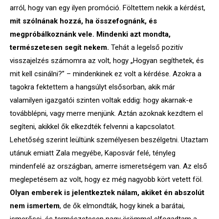
arról, hogy van egy ilyen promóció. Föltettem nekik a kérdést,
mit szólnának hozzá, ha összefognánk, és
megpróbálkoznánk vele. Mindenki azt mondta,
természetesen segít nekem.
Tehát a legelső pozitív
visszajelzés számomra az volt, hogy „Hogyan segíthetek, és
mit kell csinálni?” – mindenkinek ez volt a kérdése. Azokra a
tagokra fektettem a hangsúlyt elsősorban, akik már
valamilyen igazgatói szinten voltak eddig: hogy akarnak-e
továbblépni, vagy merre menjünk. Aztán azoknak kezdtem el
segíteni, akikkel ők elkezdték felvenni a kapcsolatot.
Lehetőség szerint leültünk személyesen beszélgetni. Utaztam
utánuk emiatt Zala megyébe, Kaposvár felé, tényleg
mindenfelé az országban, amerre ismeretségem van. Az első
meglepetésem az volt, hogy ez még nagyobb kört vetett föl.
Olyan emberek is jelentkeztek nálam, akiket én abszolút
nem ismertem
, de ők elmondták, hogy kinek a barátai,
ismerősei, és természetesen nagy örömmel elfogadtam a