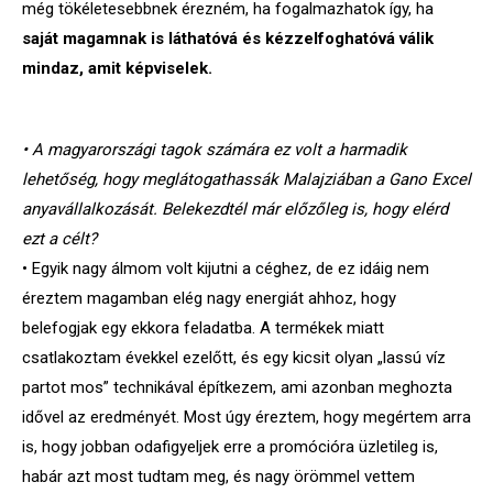
még tökéletesebbnek érezném, ha fogalmazhatok így, ha
saját magamnak is láthatóvá és kézzelfoghatóvá válik
mindaz, amit képviselek.
• A magyarországi tagok számára ez volt a harmadik
lehetőség, hogy meglátogathassák Malajziában a Gano Excel
anyavállalkozását. Belekezdtél már előzőleg is, hogy elérd
ezt a célt?
• Egyik nagy álmom volt kijutni a céghez, de ez idáig nem
éreztem magamban elég nagy energiát ahhoz, hogy
belefogjak egy ekkora feladatba. A termékek miatt
csatlakoztam évekkel ezelőtt, és egy kicsit olyan „lassú víz
partot mos” technikával építkezem, ami azonban meghozta
idővel az eredményét. Most úgy éreztem, hogy megértem arra
is, hogy jobban odafigyeljek erre a promócióra üzletileg is,
habár azt most tudtam meg, és nagy örömmel vettem