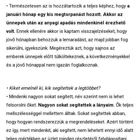
• Természetesen az is hozzátartozik a teljes képhez, hogy
a
januári hónap egy kis megtorpanást hozott. Akkor az
ünnepek után az anyagi apadás mindenkinél érezhető
volt.
Ennek ellenére akkor is kaptam visszajelzéseket, hogy
jövő hónapban behozzuk a lemaradást, az majd jobban fog
sikerülni, igyekszünk. Megéreztük azt, hogy sajnos az
emberek ünnepek előtt túlköltekeznek, a következményekkel
és a jövő hónappal nem igazán foglalkoznak.
• Kiket emelnél ki, kik segítettek a legtöbbet?
• Mindenki nagyon sokat segített, név szerint nem is lehet
felsorolni őket.
Nagyon sokat segítettek a lányaim.
Ők teljes
mellszélességgel mellettem álltak. Sokat segítettek abban,
hogy hogyan rendszerezzük a megrendeléseket. Azért történt
ez így, mert mindenkit, aki segített, nem lehetett ennyi idő alatt
teljes mértékben az üzlet minden részletéről felvilágosítani.