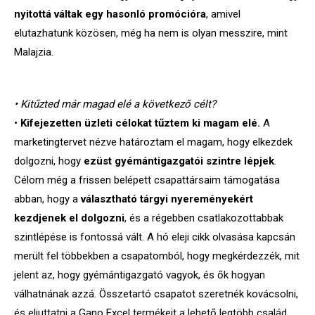
nyitottá váltak egy hasonló promócióra
, amivel
elutazhatunk közösen, még ha nem is olyan messzire, mint
Malajzia.
• Kitűzted már magad elé a következő célt?
•
Kifejezetten üzleti célokat tűztem ki magam elé.
A
marketingtervet nézve határoztam el magam, hogy elkezdek
dolgozni, hogy
ezüst gyémántigazgatói szintre lépjek
.
Célom még a frissen belépett csapattársaim támogatása
abban, hogy a
választható tárgyi nyereményekért
kezdjenek el dolgozni
, és a régebben csatlakozottabbak
szintlépése is fontossá vált. A hó eleji cikk olvasása kapcsán
merült fel többekben a csapatomból, hogy megkérdezzék, mit
jelent az, hogy gyémántigazgató vagyok, és ők hogyan
válhatnának azzá. Összetartó csapatot szeretnék kovácsolni,
és eljuttatni a Gano Excel termékeit a lehető legtöbb család