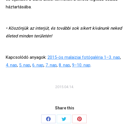
háztartásába.
• Köszönjük az interjút, és további sok sikert kívánunk neked
életed minden területén!
Kapcsolódó anyagok:
2015-ös malajziai fotógaléria 1–3. nap
,
4. nap
,
5. nap
,
6. nap
,
7. nap
,
8. nap
,
9–10. nap
.
2015.04.14.
Share this
Share
Share
Share