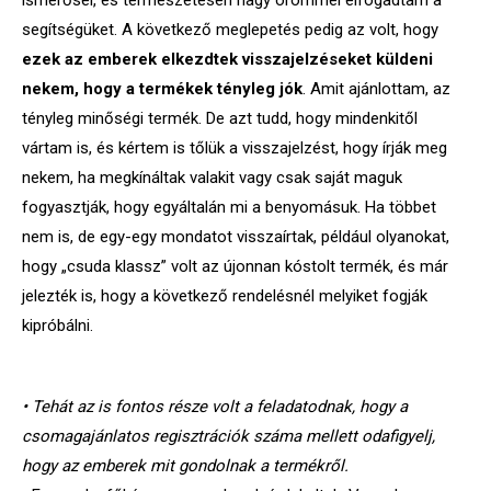
segítségüket. A következő meglepetés pedig az volt, hogy
ezek az emberek elkezdtek visszajelzéseket küldeni
nekem, hogy a termékek tényleg jók
. Amit ajánlottam, az
tényleg minőségi termék. De azt tudd, hogy mindenkitől
vártam is, és kértem is tőlük a visszajelzést, hogy írják meg
nekem, ha megkínáltak valakit vagy csak saját maguk
fogyasztják, hogy egyáltalán mi a benyomásuk. Ha többet
nem is, de egy-egy mondatot visszaírtak, például olyanokat,
hogy „csuda klassz” volt az újonnan kóstolt termék, és már
jelezték is, hogy a következő rendelésnél melyiket fogják
kipróbálni.
• Tehát az is fontos része volt a feladatodnak, hogy a
csomagajánlatos regisztrációk száma mellett odafigyelj,
hogy az emberek mit gondolnak a termékről.