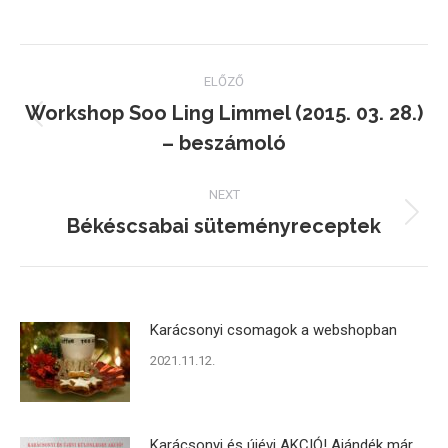
on
on
on
Facebook
Twitter
Pinterest
Post
ELŐZŐ
navigation
Workshop Soo Ling Limmel (2015. 03. 28.)
Previous
– beszámoló
post:
NEXT
Békéscsabai süteményreceptek
Next
post:
Karácsonyi csomagok a webshopban
2021.11.12.
Karácsonyi és újévi AKCIÓ! Ajándék már