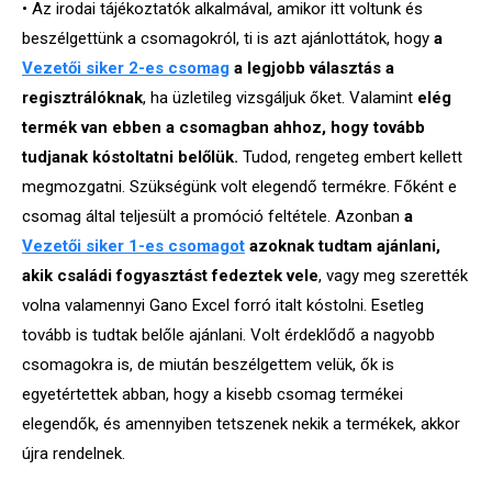
• Az irodai tájékoztatók alkalmával, amikor itt voltunk és
beszélgettünk a csomagokról, ti is azt ajánlottátok, hogy
a
Vezetői siker 2-es csomag
a legjobb választás a
regisztrálóknak
, ha üzletileg vizsgáljuk őket. Valamint
elég
termék van ebben a csomagban ahhoz, hogy tovább
tudjanak kóstoltatni belőlük.
Tudod, rengeteg embert kellett
megmozgatni. Szükségünk volt elegendő termékre. Főként e
csomag által teljesült a promóció feltétele. Azonban
a
Vezetői siker 1-es csomagot
azoknak tudtam ajánlani,
akik családi fogyasztást fedeztek vele
, vagy meg szerették
volna valamennyi Gano Excel forró italt kóstolni. Esetleg
tovább is tudtak belőle ajánlani. Volt érdeklődő a nagyobb
csomagokra is, de miután beszélgettem velük, ők is
egyetértettek abban, hogy a kisebb csomag termékei
elegendők, és amennyiben tetszenek nekik a termékek, akkor
újra rendelnek.