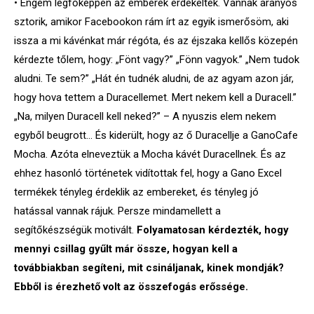
• Engem legfőképpen az emberek érdekeltek. Vannak aranyos
sztorik, amikor Facebookon rám írt az egyik ismerősöm, aki
issza a mi kávénkat már régóta, és az éjszaka kellős közepén
kérdezte tőlem, hogy: „Fönt vagy?” „Fönn vagyok.” „Nem tudok
aludni. Te sem?” „Hát én tudnék aludni, de az agyam azon jár,
hogy hova tettem a Duracellemet. Mert nekem kell a Duracell.”
„Na, milyen Duracell kell neked?” – A nyuszis elem nekem
egyből beugrott… És kiderült, hogy az ő Duracellje a GanoCafe
Mocha. Azóta elneveztük a Mocha kávét Duracellnek. És az
ehhez hasonló történetek vidítottak fel, hogy a Gano Excel
termékek tényleg érdeklik az embereket, és tényleg jó
hatással vannak rájuk. Persze mindamellett a
segítőkészségük motivált.
Folyamatosan kérdezték, hogy
mennyi csillag gyűlt már össze, hogyan kell a
továbbiakban segíteni, mit csináljanak, kinek mondják?
Ebből is érezhető volt az összefogás erőssége.