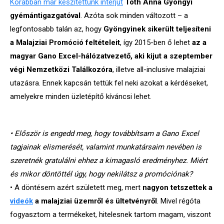
Korábban
már készítettünk interjút
Tóth Anna Gyöngyi
gyémántigazgatóval
. Azóta sok minden változott – a
legfontosabb talán az, hogy
Gyöngyinek sikerült teljesíteni
a Malajziai Promóció feltételeit
, így 2015-ben ő lehet
az a
magyar Gano Excel-hálózatvezető, aki kijut a szeptember
végi Nemzetközi Találkozóra
, illetve all-inclusive malajziai
utazásra. Ennek kapcsán tettük fel neki azokat a kérdéseket,
amelyekre minden üzletépítő kíváncsi lehet.
• Először is engedd meg, hogy továbbítsam a Gano Excel
tagjainak elismerését, valamint munkatársaim nevében is
szeretnék gratulálni ehhez a kimagasló eredményhez. Miért
és mikor döntöttél úgy, hogy nekilátsz a promóciónak?
• A döntésem azért született meg, mert
nagyon tetszettek a
videók
a malajziai üzemről és ültetvényről
. Mivel régóta
fogyasztom a termékeket, hitelesnek tartom magam, viszont