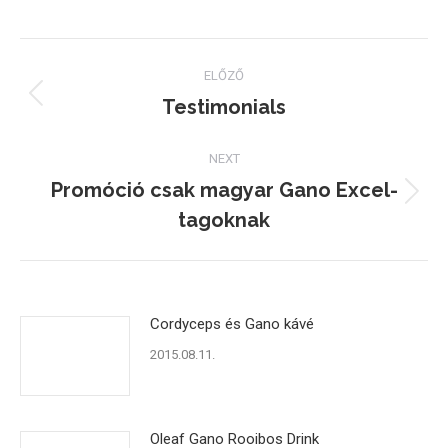
on
on
on
Facebook
Twitter
Pinterest
Post
ELŐZŐ
navigation
Testimonials
Previous
post:
NEXT
Promóció csak magyar Gano Excel-
Next
tagoknak
post:
Cordyceps és Gano kávé
2015.08.11.
Oleaf Gano Rooibos Drink