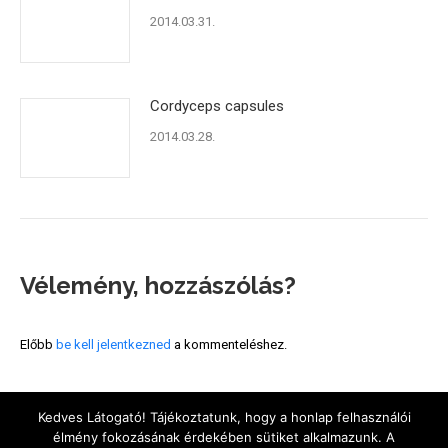
2014.03.31.
Cordyceps capsules
2014.03.28.
Vélemény, hozzászólás?
Előbb
be kell jelentkezned
a kommenteléshez.
Menu
Kedves Látogató! Tájékoztatunk, hogy a honlap felhasználói
élmény fokozásának érdekében sütiket alkalmazunk. A