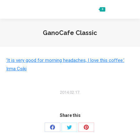
0
Ft
0
Search:
GanoCafe Classic
‘It is very good for morning headaches, I love this coffee.’
Irma Csiki
2014.02.17.
Share this
Share
Share
Share