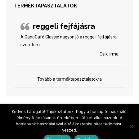
TERMÉKTAPASZTALATOK
reggeli fejfájásra
A GanoCafé Classic nagyon jó a reggeli fejfájásra,
szeretem.
Csiki Irma
Tovább a terméktapasztalatokra
Menu
Kedves Látogató! Tájékoztatunk, hogy a honlap felhasználói
élmény fokozásának érdekében sütiket alkalmazunk. A
honlapunk használatával a tájékoztatásunkat tudomásul
+36-20-420-83-42
veszed.
info@ganoexcel.hu