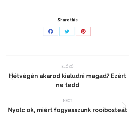
Share this
Share
Share
Share
on
on
on
Facebook
Twitter
Pinterest
Post
ELŐZŐ
navigation
Hétvégén akarod kialudni magad? Ezért
Previous
ne tedd
post:
NEXT
Nyolc ok, miért fogyasszunk rooibosteát
Next
post: