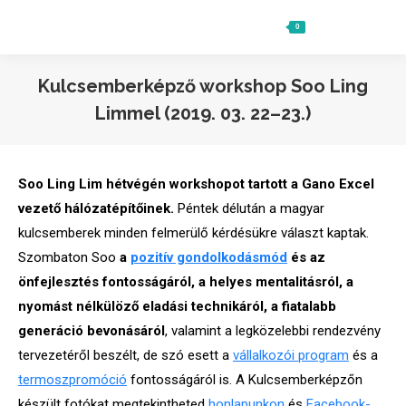
0
Ft
0
Search:
Kulcsemberképző workshop Soo Ling
Limmel (2019. 03. 22–23.)
Soo Ling Lim hétvégén workshopot tartott a Gano Excel
vezető hálózatépítőinek.
Péntek délután a magyar
kulcsemberek minden felmerülő kérdésükre választ kaptak.
Szombaton Soo
a
pozitív gondolkodásmód
és az
önfejlesztés fontosságáról, a helyes mentalitásról, a
nyomást nélkülöző eladási technikáról, a fiatalabb
generáció bevonásáról
, valamint a legközelebbi rendezvény
tervezetéről beszélt, de szó esett a
vállalkozói program
és a
termoszpromóció
fontosságáról is. A Kulcsemberképzőn
készült fotókat megtekintheted
honlapunkon
és
Facebook-