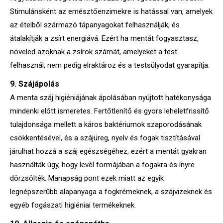
Stimulánsként az emésztőenzimekre is hatással van, amelyek
az ételből származó tápanyagokat felhasználják, és
átalakítják a zsírt energiává. Ezért ha mentát fogyasztasz,
növeled azoknak a zsírok számát, amelyeket a test
felhasznál, nem pedig elraktároz és a testsúlyodat gyarapítja.
9. Szájápolás
A menta száj higiéniájának ápolásában nyújtott hatékonysága
mindenki előtt ismeretes. Fertőtlenítő és gyors leheletfrissítő
tulajdonsága mellett a káros baktériumok szaporodásának
csökkentésével, és a szájüreg, nyelv és fogak tisztításával
járulhat hozzá a száj egészségéhez, ezért a mentát gyakran
használták úgy, hogy levél formájában a fogakra és ínyre
dörzsölték. Manapság pont ezek miatt az egyik
legnépszerűbb alapanyaga a fogkrémeknek, a szájvizeknek és
egyéb fogászati higiéniai termékeknek.