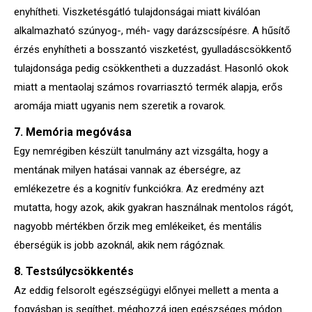
enyhítheti. Viszketésgátló tulajdonságai miatt kiválóan
alkalmazható szúnyog-, méh- vagy darázscsípésre. A hűsítő
érzés enyhítheti a bosszantó viszketést, gyulladáscsökkentő
tulajdonsága pedig csökkentheti a duzzadást. Hasonló okok
miatt a mentaolaj számos rovarriasztó termék alapja, erős
aromája miatt ugyanis nem szeretik a rovarok.
7. Memória megóvása
Egy nemrégiben készült tanulmány azt vizsgálta, hogy a
mentának milyen hatásai vannak az éberségre, az
emlékezetre és a kognitív funkciókra. Az eredmény azt
mutatta, hogy azok, akik gyakran használnak mentolos rágót,
nagyobb mértékben őrzik meg emlékeiket, és mentális
éberségük is jobb azoknál, akik nem rágóznak.
8. Testsúlycsökkentés
Az eddig felsorolt egészségügyi előnyei mellett a menta a
fogyásban is segíthet, méghozzá igen egészséges módon.