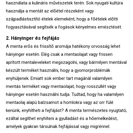
használata a kulináris művészetek terén. Sok nyugati kultúra
használja a mentát az előétel részeként vagy
szájpadlástisztító ételek elemeként, hogy a főételek előtti
fogyasztásával segítsék a fogások kényelmes emésztését.
2. Hányinger és fejfájás
A menta erős és frissítő aromája hatékony orvosság lehet
hányinger esetén. Elég csak a mentaolajat vagy frissen
aprított mentaleveleket megszagolni, vagy bármilyen mentával
készült terméket használni, hogy a gyomorproblémák
enyhüljenek. Emiatt sok ember tart magánál valamilyen
mentás terméket vagy mentaolajat, hogy rosszullét vagy
hányinger esetén használni tudja. Tudtad, hogy ha valamilyen
mentaolaj alapú balzsamot a homlokra vagy az orr fülé
kenünk, enyhítheti a fejfájást? A menta természetes nyugtató,
ezáltal segíthet enyhíteni a gyulladást és a hőemelkedést,
amelyek gyakran társulnak fejfájással vagy migrénnel.