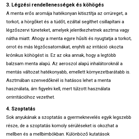
3. Légzési rendellenességek és köhögés
A menta erős aromája hatékonyan kitisztítja az orrüreget, a
torkot, a hörgőket és a tüdőt, ezáltal segíthet csillapítani a
légzőszervi tüneteket, amelyek jelentkezhetnek asztma vagy
nátha miatt. Ahogy a menta egyre hűsíti és nyugtatja a torkot,
orrot és más légzőcsatornákat, enyhíti az irritáció okozta
krónikus köhögést is. Ez az oka annak, hogy a legtöbb
balzsam menta alapú. Az aeroszol alapú inhalátoroknál a
mentás változat hatékonyabb, emellett környezetbarátabb is.
Asztmában szenvedőknél is hatásos lehet a menta
használata, ám figyelni kell, mert túlzott használata
orrirritációhoz vezethet.
4. Szoptatás
Sok anyukának a szoptatás a gyermeknevelés egyik legszebb
része, de a szoptatás komoly sérüléseket is okozhat a
mellben és a mellbimbókban. Különböző kutatások