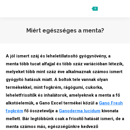
0
Ft
0
Search:
Miért egészséges a menta?
A jól ismert száj és leheletillatosító gyógynövény, a
menta több tucat alfajjal és több száz variációban létezik,
melyeket több mint száz éve alkalmaznak számos ismert
gyógyító hatásuk miatt. A boltok tele vannak olyan
termékekkel, mint fogkrém, rágógumi, cukorka,
leheletfrissítők és inhalátorok, amelyeknek a menta a fő
alkotóelemük, a Gano Excel termékei közül a
Gano Fresh
fogkrém
fő összetevője a
Ganoderma lucidum
kivonata
mellett. Bár legtöbbünk csak a frissítő hatását ismeri, de a
menta számos más, egészségünkre kedvező