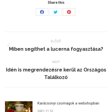
Share this
Share
Share
Share
on
on
on
Facebook
Twitter
Pinterest
Post
ELŐZŐ
navigation
Miben segíthet a lucerna fogyasztása?
Previous
post:
NEXT
Idén is megrendezésre kerül az Országos
Next
Találkozó
post:
Karácsonyi csomagok a webshopban
2021.11.12.