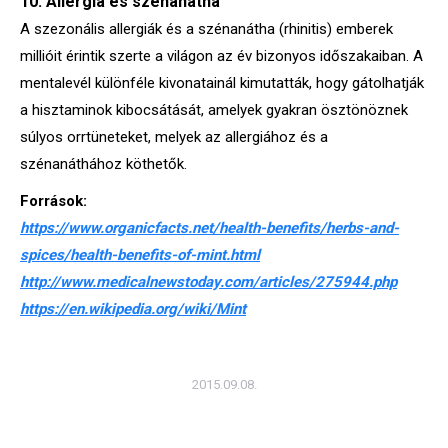
10. Allergia és szénanátha
A szezonális allergiák és a szénanátha (rhinitis) emberek
millióit érintik szerte a világon az év bizonyos időszakaiban. A
mentalevél különféle kivonatainál kimutatták, hogy gátolhatják
a hisztaminok kibocsátását, amelyek gyakran ösztönöznek
súlyos orrtüneteket, melyek az allergiához és a
szénanáthához köthetők.
Források:
https://www.organicfacts.net/health-benefits/herbs-and-
spices/health-benefits-of-mint.html
http://www.medicalnewstoday.com/articles/275944.php
https://en.wikipedia.org/wiki/Mint
2015.09.08.