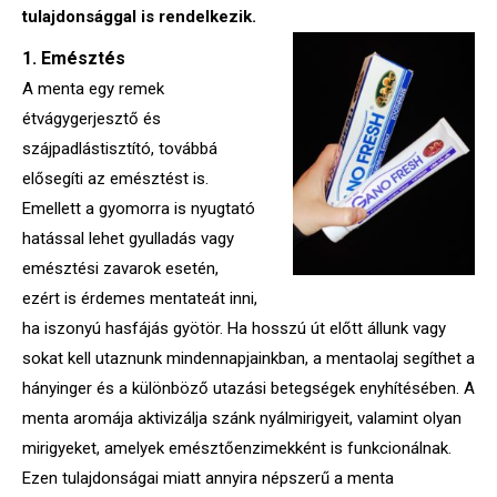
tulajdonsággal is rendelkezik.
1. Emésztés
A menta egy remek
étvágygerjesztő és
szájpadlástisztító, továbbá
elősegíti az emésztést is.
Emellett a gyomorra is nyugtató
hatással lehet gyulladás vagy
emésztési zavarok esetén,
ezért is érdemes mentateát inni,
ha iszonyú hasfájás gyötör. Ha hosszú út előtt állunk vagy
sokat kell utaznunk mindennapjainkban, a mentaolaj segíthet a
hányinger és a különböző utazási betegségek enyhítésében. A
menta aromája aktivizálja szánk nyálmirigyeit, valamint olyan
mirigyeket, amelyek emésztőenzimekként is funkcionálnak.
Ezen tulajdonságai miatt annyira népszerű a menta