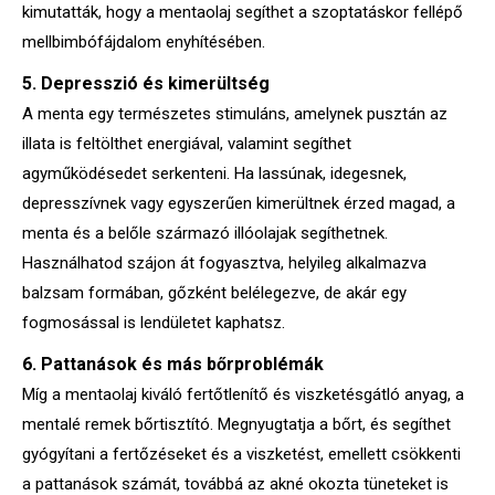
kimutatták, hogy a mentaolaj segíthet a szoptatáskor fellépő
mellbimbófájdalom enyhítésében.
5. Depresszió és kimerültség
A menta egy természetes stimuláns, amelynek pusztán az
illata is feltölthet energiával, valamint segíthet
agyműködésedet serkenteni. Ha lassúnak, idegesnek,
depresszívnek vagy egyszerűen kimerültnek érzed magad, a
menta és a belőle származó illóolajak segíthetnek.
Használhatod szájon át fogyasztva, helyileg alkalmazva
balzsam formában, gőzként belélegezve, de akár egy
fogmosással is lendületet kaphatsz.
6. Pattanások és más bőrproblémák
Míg a mentaolaj kiváló fertőtlenítő és viszketésgátló anyag, a
mentalé remek bőrtisztító. Megnyugtatja a bőrt, és segíthet
gyógyítani a fertőzéseket és a viszketést, emellett csökkenti
a pattanások számát, továbbá az akné okozta tüneteket is