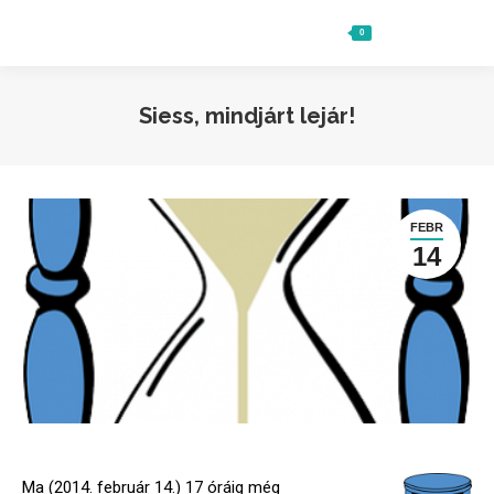
0
Ft
0
Search:
Siess, mindjárt lejár!
FEBR
14
Ma (2014. február 14.) 17 óráig még