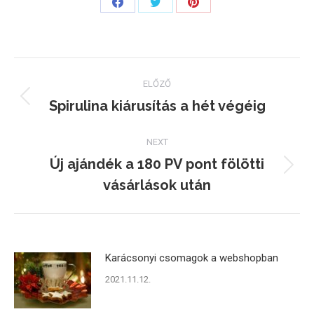
Share
Share
Share
on
on
on
Facebook
Twitter
Pinterest
Post
ELŐZŐ
navigation
Spirulina kiárusítás a hét végéig
Previous
post:
NEXT
Új ajándék a 180 PV pont fölötti
Next
vásárlások után
post:
Karácsonyi csomagok a webshopban
2021.11.12.