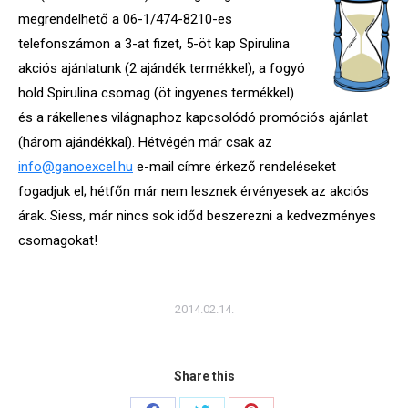
megrendelhető a 06-1/474-8210-es
telefonszámon a 3-at fizet, 5-öt kap Spirulina
akciós ajánlatunk (2 ajándék termékkel), a fogyó
hold Spirulina csomag (öt ingyenes termékkel)
és a rákellenes világnaphoz kapcsolódó promóciós ajánlat
(három ajándékkal). Hétvégén már csak az
info@ganoexcel.hu
e-mail címre érkező rendeléseket
fogadjuk el; hétfőn már nem lesznek érvényesek az akciós
árak. Siess, már nincs sok időd beszerezni a kedvezményes
csomagokat!
2014.02.14.
Share this