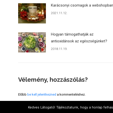
Karácsonyi csomagok a webshopba
2021.11.12.
Hogyan támogathatják az
antioxidánsok az egészségünket?
2018.11.19.
Vélemény, hozzászólás?
Előbb
be kell jelentkezned
a kommenteléshez.
Kedves Látogató! Tájékoztatunk, hogy a honlap felha