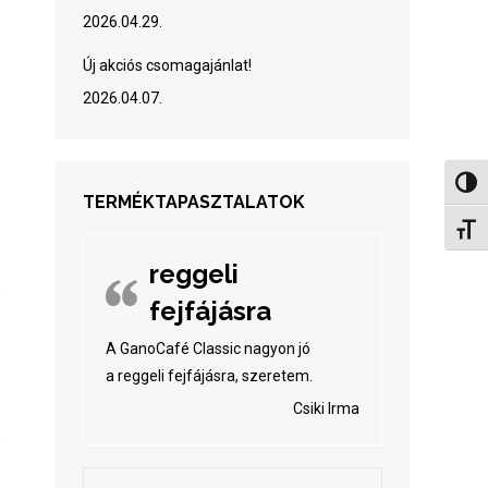
2026.04.29.
Új akciós csomagajánlat!
2026.04.07.
Nagy 
TERMÉKTAPASZTALATOK
Betűm
reggeli
fejfájásra
A GanoCafé Classic nagyon jó
a reggeli fejfájásra, szeretem.
Csiki Irma