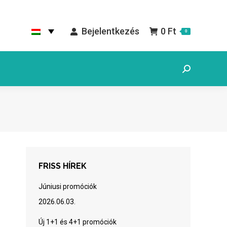
Bejelentkezés
0
Ft
0
Search:
FRISS HÍREK
Júniusi promóciók
2026.06.03.
Új 1+1 és 4+1 promóciók