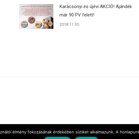
n
Karácsonyi és újévi AKCIÓ! Ajándék
már 90 PV felett!
2018.11.30.
sználói élmény fokozásának érdekében sütiket alkalmazunk. A honlapunk