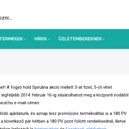
ozni…
TERMÉKEK
HÍREK
ÜZLETEMBEREKNEK
 A fogyó hold Spirulina akció mellett 3-at fizet, 5-öt vihet
 legfeljebb 2014. február 16-ig vásárolhatod meg a központi irodától
cel.hu e-mail-címen.
lódó ajánlatunk, és aznap lesz promóciós termékváltás is a 180 PV
a következő pár hétben a 180 PV pont fölötti rendelésednél, illetve