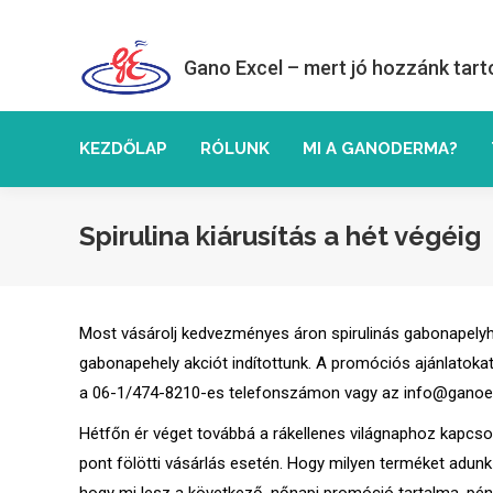
Gano Excel – mert jó hozzánk tart
KEZDŐLAP
RÓLUNK
MI A GANODERMA?
Spirulina kiárusítás a hét végéig
Most vásárolj kedvezményes áron spirulinás gabonapelyhet!
gabonapehely akciót indítottunk. A promóciós ajánlatokat
a 06-1/474-8210-es telefonszámon vagy az info@ganoex
Hétfőn ér véget továbbá a rákellenes világnaphoz kapcso
pont fölötti vásárlás esetén. Hogy milyen terméket adunk 