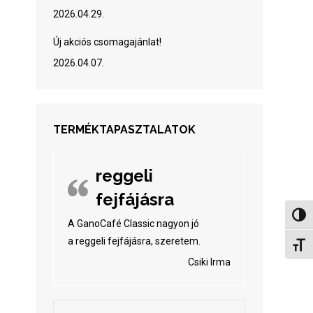
2026.04.29.
Új akciós csomagajánlat!
2026.04.07.
TERMÉKTAPASZTALATOK
reggeli
fejfájásra
Nagy 
A GanoCafé Classic nagyon jó
a reggeli fejfájásra, szeretem.
Betűm
Csiki Irma