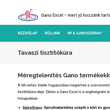
Gano Excel – mert jó hozzánk tart
KEZDŐLAP
RÓLUNK
MI A GANODERMA?
Tavaszi tisztítókúra
Méregtelenítés Gano termékekk
A téli nehéz ételek fogyasztása megterheli a szervezete
tisztítókúra ideje. Ebben a Gano Excel is a segítségedre 
hónapokban:
SpiroGrass
:
Spirulinatartalma szépíti a bőrt és gyo