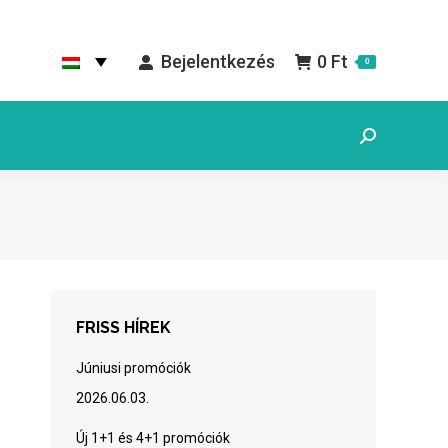
Bejelentkezés
0
Ft
0
Search:
FRISS HÍREK
Júniusi promóciók
2026.06.03.
Új 1+1 és 4+1 promóciók