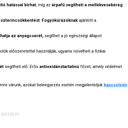
tító hatással bírhat
, míg az
árpafű segítheti a mellékvesekéreg
eszterincsökkentést
.
Fogyókúrázóknak
ajánlott a
thatja az anyagcserét,
segíthet a jó egészségi állapot
lók előszeretettel használják, ugyanis növelheti a fizikai
ét
segítheti elő. Erős
antioxidánstartalmú
főzet, amely védelmet
ímre várunk, azokat beleegyezés esetén megjelentetjük
kapcsolódó
2015.03.25.