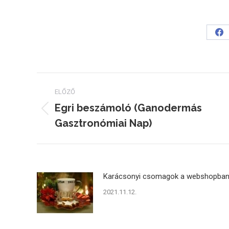
Sh
on
Fa
Post
ELŐZŐ
navigation
Egri beszámoló (Ganodermás
Previous
Gasztronómiai Nap)
post:
Karácsonyi csomagok a webshopba
2021.11.12.