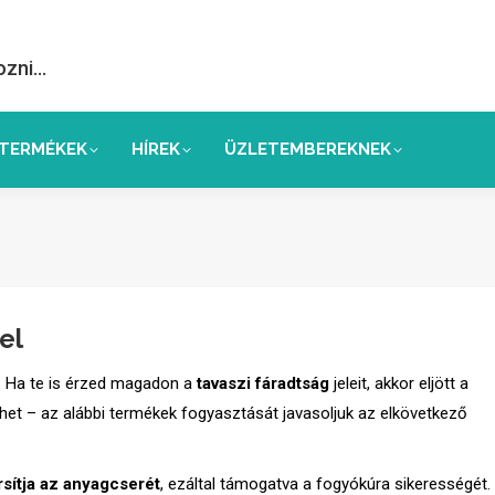
ozni…
TERMÉKEK
HÍREK
ÜZLETEMBEREKNEK
el
t. Ha te is érzed magadon a
tavaszi fáradtság
jeleit, akkor eljött a
lehet – az alábbi termékek fogyasztását javasoljuk az elkövetkező
rsítja az anyagcserét
, ezáltal támogatva a fogyókúra sikerességét.