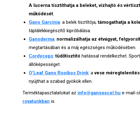
A lucerna tisztíthatja a beleket, vízhajtó és vértisz
működését
.
Gano Garcinia
: a belek tisztítója,
támogathatja a kol
táplálékkiegészítő kipróbálása.
Ganoderma
:
normalizálhatja az étvágyat, felgyorsí
megtartásában és a máj egészséges működésében.
Cordyceps
:
tüdőtisztító
hatással rendelkezhet. Sporto
állóképességet.
O’Leaf Gano Rooibos Drink
: a
vese méregtelenítés
nyújthat a szabad gyökök ellen.
Terméktapasztalatokat az
info@ganoexcel.hu
e-mail-c
rovatunkban
is.