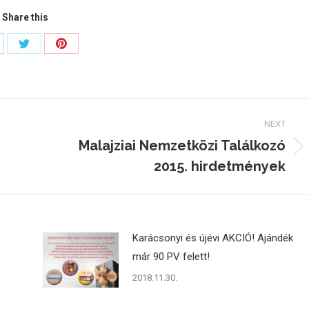
Share this
are
Share
Share
on
on
cebook
Twitter
Pinterest
NEXT
Malajziai Nemzetközi Találkozó
Next
2015. hirdetmények
post:
n
Karácsonyi és újévi AKCIÓ! Ajándék
már 90 PV felett!
2018.11.30.