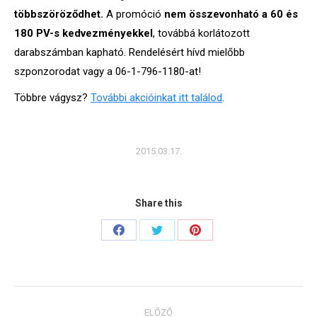
többszöröződhet.
A promóció
nem összevonható a 60 és
180 PV-s kedvezményekkel
, továbbá korlátozott
darabszámban kapható. Rendelésért hívd mielőbb
szponzorodat vagy a 06-1-796-1180-at!
Többre vágysz?
További akcióinkat itt találod
.
2015.03.17.
Share this
Share
Share
Share
on
on
on
Facebook
Twitter
Pinterest
Post
ELŐZŐ