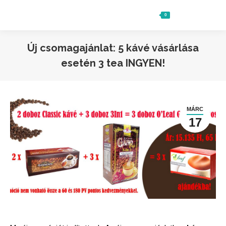
0
Ft
0
Search:
Új csomagajánlat: 5 kávé vásárlása
esetén 3 tea INGYEN!
MÁRC
17