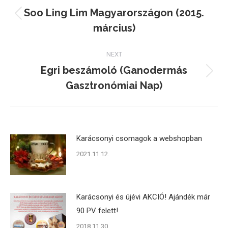
navigation
Soo Ling Lim Magyarországon (2015.
Previous
március)
post:
NEXT
Egri beszámoló (Ganodermás
Next
Gasztronómiai Nap)
post:
Karácsonyi csomagok a webshopban
2021.11.12.
Karácsonyi és újévi AKCIÓ! Ajándék már
90 PV felett!
2018.11.30.