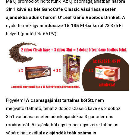
Ma új promóciót indítottunk. Az új csomagajánlatban
három
3In1 kávé és két GanoCafe Classic vásárlása esetén
ajándékba adunk három O’Leaf Gano Rooibos Drinket.
A
nyolc termék így
mindössze 15 135 Ft-ba kerül
23 375 Ft
helyett (pontérték: 65 PV).
Figyelem!
A csomagajánlat tartalma kötött
, nem
megváltoztatható, tehát 2 doboz Classic kávé és 3 doboz
3In1 vásárlása esetén adunk ajándékba 3 ganodermás
rooibosteát.
Az ajánlatból egy ember egyszerre többet is
vásárolhat, ezáltal
az ajándék teák száma is