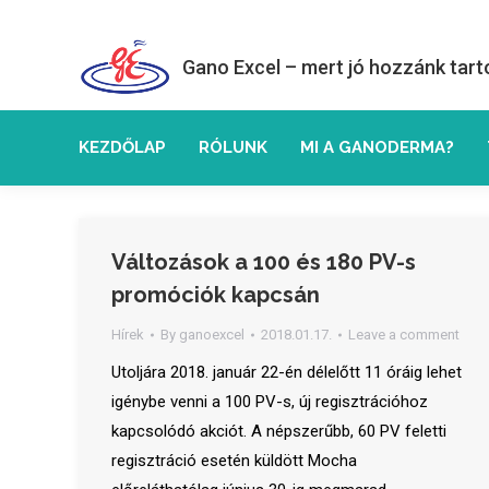
Gano Excel – mert jó hozzánk tart
KEZDŐLAP
RÓLUNK
MI A GANODERMA?
Változások a 100 és 180 PV-s
promóciók kapcsán
Hírek
By
ganoexcel
2018.01.17.
Leave a comment
Utoljára 2018. január 22-én délelőtt 11 óráig lehet
igénybe venni a 100 PV-s, új regisztrációhoz
kapcsolódó akciót. A népszerűbb, 60 PV feletti
regisztráció esetén küldött Mocha