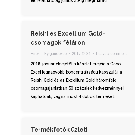
előreláthatólag június 30-ig megmarad…
Reishi és Excellium Gold-
csomagok féláron
Hírek
By
ganoexcel
2017.12.31.
Leave a comment
2018. január elsejétől a készlet erejéig a Gano
Excel legnagyobb koncentráltságú kapszulái, a
Reishi Gold és az Excellium Gold háromféle
csomagajánlatban 50 százalék kedvezménnyel
kaphatóak, vagyis most 4 doboz terméket…
Termékfotók üzleti