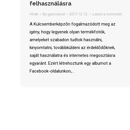
felhasználásra
Hírek
By
ganoexcel
2017.12.12.
Leave a comment
A Kulcsemberképzőn fogalmazódott meg az
igény, hogy legyenek olyan termékfotók,
amelyeket szabadon tudtok használni,
kinyomtatni, továbbküldeni az érdeklődőknek,
saját használatra és internetes megosztásra
egyaránt. Ezért létrehoztunk egy albumot a
Facebook-oldalunkon,…