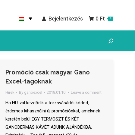
Bejelentkezés
0
Ft
0
Search:
Promóció csak magyar Gano
Excel-tagoknak
Hírek
By
ganoexcel
2018.01.10.
Leave a comment
Ha HU-val kezdődik a törzsvásárlói kódod,
érdemes kihasználni új promóciónkat, amelynek
keretén belül EGY TERMOSZT ÉS KÉT
GANODERMÁS KÁVÉT ADUNK AJÁNDÉKBA.