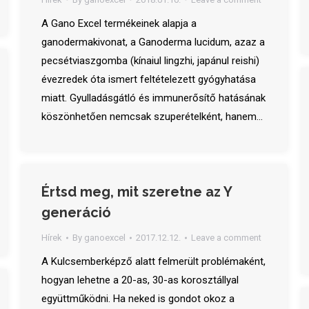
A Gano Excel termékeinek alapja a
ganodermakivonat, a Ganoderma lucidum, azaz a
pecsétviaszgomba (kínaiul lingzhi, japánul reishi)
évezredek óta ismert feltételezett gyógyhatása
miatt. Gyulladásgátló és immunerősítő hatásának
köszönhetően nemcsak szuperételként, hanem…
Értsd meg, mit szeretne az Y
generáció
Hírek
By
ganoexcel
2017.12.12.
Leave a comment
A Kulcsemberképző alatt felmerült problémaként,
hogyan lehetne a 20-as, 30-as korosztállyal
együttműködni. Ha neked is gondot okoz a