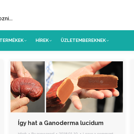
ozni…
TERMÉKEK
HÍREK
ÜZLETEMBEREKNEK
Így hat a Ganoderma lucidum
Hírek
By
ganoexcel
2018.01.10.
Leave a comment