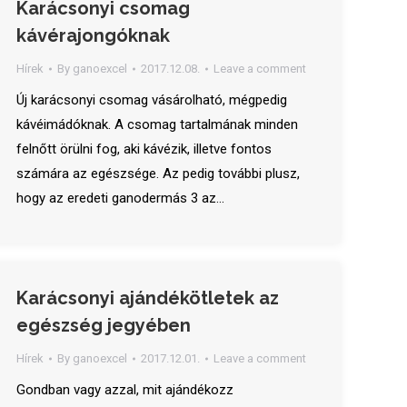
Karácsonyi csomag
kávérajongóknak
Hírek
By
ganoexcel
2017.12.08.
Leave a comment
Új karácsonyi csomag vásárolható, mégpedig
kávéimádóknak. A csomag tartalmának minden
felnőtt örülni fog, aki kávézik, illetve fontos
számára az egészsége. Az pedig további plusz,
hogy az eredeti ganodermás 3 az…
Karácsonyi ajándékötletek az
egészség jegyében
Hírek
By
ganoexcel
2017.12.01.
Leave a comment
Gondban vagy azzal, mit ajándékozz