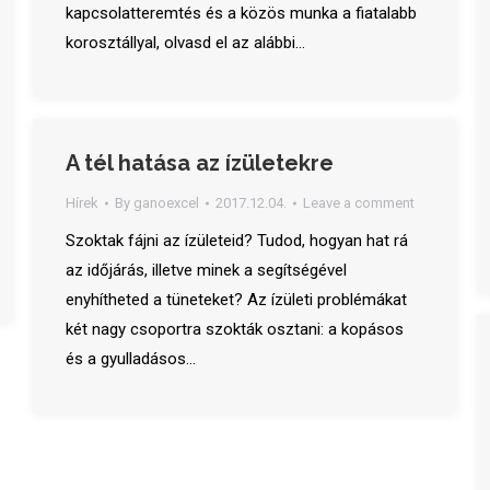
kapcsolatteremtés és a közös munka a fiatalabb
korosztállyal, olvasd el az alábbi…
A tél hatása az ízületekre
Hírek
By
ganoexcel
2017.12.04.
Leave a comment
Szoktak fájni az ízületeid? Tudod, hogyan hat rá
az időjárás, illetve minek a segítségével
enyhítheted a tüneteket? Az ízületi problémákat
két nagy csoportra szokták osztani: a kopásos
és a gyulladásos…