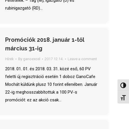
Feltételek: – Tag (M), igazgató (D) és
rubinigazgató (RD)…
Promóciók 2018. január 1-től
március 31-ig
Hírek
By
ganoexcel
2017.12.14.
Leave a comment
2018. 01. 01. és 2018. 03. 31. közé eső, 60 PV
feletti új regisztráció esetén 1 doboz GanoCafe
Mochát küldünk plusz 10 forint ellenében. Január
Nagy 
22-ig meghosszabbítottuk a 100 PV-s
Betűm
promóciót: ez az akció csak…