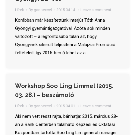
Hírek
By
ganoexcel
2015.04.14.
Leave a comment
Korábban már készítettünk interjút Tóth Anna
Gyöngyi gyémántigazgatóval. Azóta sok minden
változott – a legfontosabb talán az, hogy
Gyöngyinek sikerült teljesíteni a Malajziai Promóció
feltételeit, így 2015-ben ő lehet az a…
Workshop Soo Ling Limmel (2015.
03. 28.) – beszámoló
Hírek
By
ganoexcel
2015.04.01.
Leave a comment
Aki nem vett részt rajta, bánhatja: 2015. március 28-
án a Bank Centerben található Képzési és Oktatási
Központban tartotta Soo Ling Lim general manager