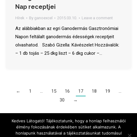
Nap receptjei
Hírek
By
ganoexcel
2015.03.10.
Leave a comment
Az alábbiakban az egri Ganodermás Gasztronómiai
Napon feltálalt ganodermás édességek receptjeit
olvashatod. Szabó Gizella: Kávészelet Hozzávalók:
– 1 db tojás – 25 dkg liszt – 6 dkg cukor –…
←
1
…
15
16
17
18
19
…
30
→
Menu
Kedves Látogató! Tájékoztatunk, hogy a honlap felhasználói
élmény fokozásának érdekében sütiket alkalmazunk. A
honlapunk használatával a tájékoztatásunkat tudomásul
+36-20-420-83-42