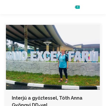
0
Ft
0
Search:
Interjú a győztessel, Tóth Anna
Gyöngyi DD-vel