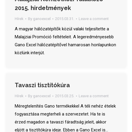
2015. hirdetmények
Hírek
By
ganoexcel
2015.03.31.
Leave a comment
A magyar hálózatépítők közül valaki teljesítette a
Malajziai Promóció feltételeit. A legeredményesebb
Gano Excel hálózatépítővel hamarosan honlapunkon
közlünk interjút.
Tavaszi tisztítókúra
Hírek
By
ganoexcel
2015.03.25.
Leave a comment
Méregtelenítés Gano termékekkel A téli nehéz ételek
fogyasztása megterheli a szervezetet. Ha te is
érzed magadon a tavaszi fáradtság jeleit, akkor
eljött a tisztítókúra ideje. Ebben a Gano Excel is…