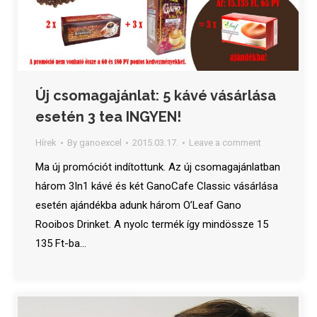
Új csomagajánlat: 5 kávé vásárlása
esetén 3 tea INGYEN!
Hírek
By
ganoexcel
2015.03.17.
Leave a comment
Ma új promóciót indítottunk. Az új csomagajánlatban
három 3In1 kávé és két GanoCafe Classic vásárlása
esetén ajándékba adunk három O’Leaf Gano
Rooibos Drinket. A nyolc termék így mindössze 15
135 Ft-ba…