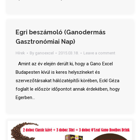
Egri beszámoló (Ganodermás
Gasztronómiai Nap)
Hírek
By
ganoexcel
2015.03.18.
Leave a comment
Amint az év elején derült ki, hogy a Gano Excel
Budapesten kívül is keres helyszíneket és
szervezőtársakat hálózatépítői körében, Eckl Géza
foglalt le először időpontot annak érdekében, hogy
Egerben…