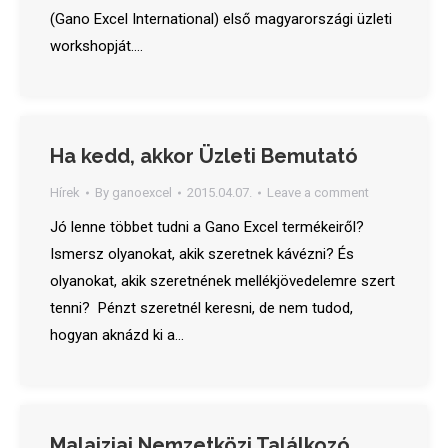
(Gano Excel International) első magyarországi üzleti
workshopját.…
Ha kedd, akkor Üzleti Bemutató
Hírek
By
ganoexcel
2015.04.07.
Leave a comment
Jó lenne többet tudni a Gano Excel termékeiről?
Ismersz olyanokat, akik szeretnek kávézni? És
olyanokat, akik szeretnének mellékjövedelemre szert
tenni? Pénzt szeretnél keresni, de nem tudod,
hogyan aknázd ki a…
Malajziai Nemzetközi Találkozó